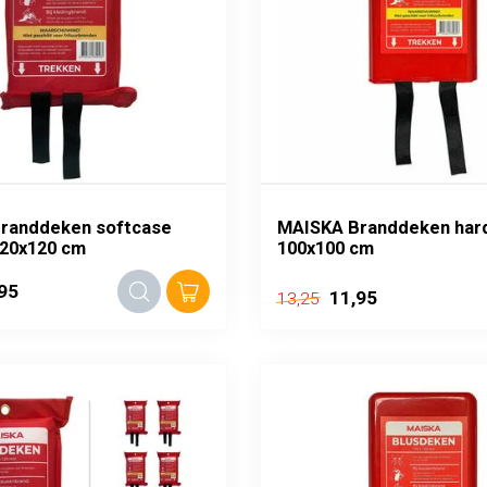
randdeken softcase
MAISKA Branddeken har
20x120 cm
100x100 cm
95
11,95
13,25