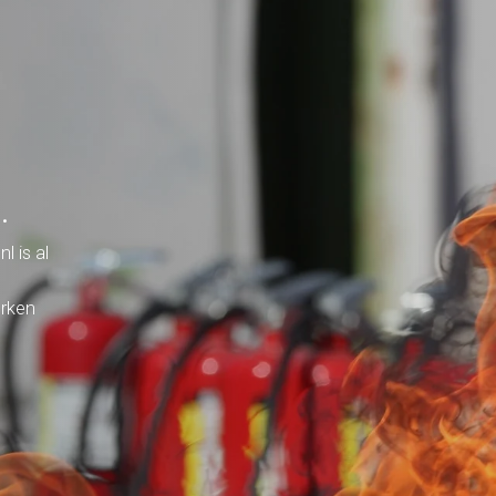
.
l is al
erken