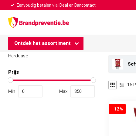
Eenvoudig betalen
via
iDeal en Bancontact
Home
/
Branddekens
Categorieën
Brandd
Bij Brandprev
Branddekens
Ontdek het assortiment
Bekijk ons aa
Softcase
Hardcase
Sof
Prijs
15
P
Min
Max
-12%