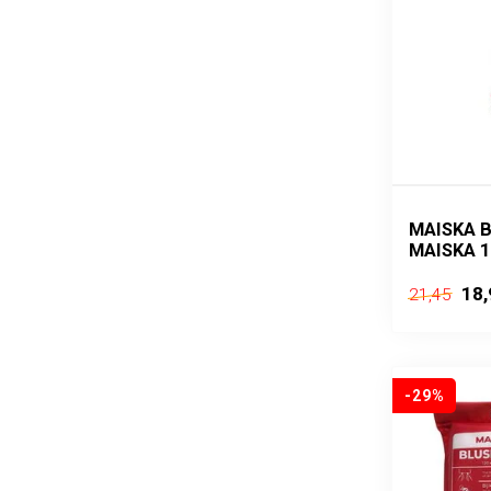
MAISKA B
MAISKA 1
18,
21,45
-29%