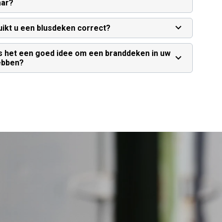
aar?
ikt u een blusdeken correct?
 het een goed idee om een branddeken in uw
ebben?