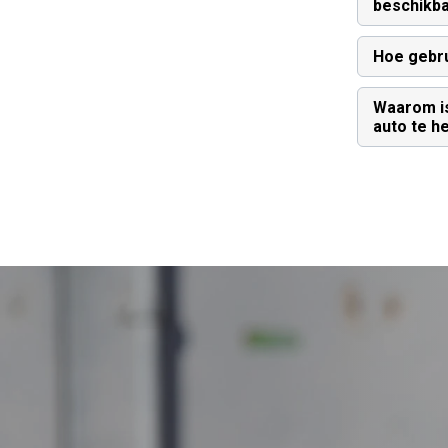
beschikb
Hoe gebru
Waarom is
auto te h