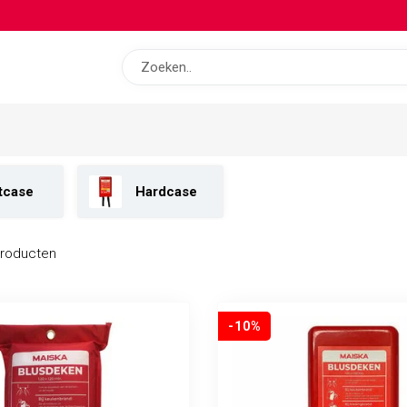
ekens
entie.be bieden we een uitgebreid assortiment blusdekens van hoge
nbod hieronder!
tcase
Hardcase
roducten
-10%