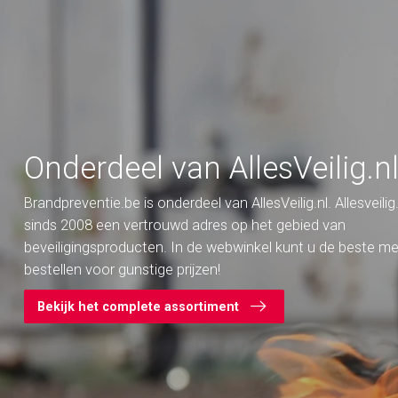
Onderdeel van AllesVeilig.nl
Brandpreventie.be is onderdeel van AllesVeilig.nl. Allesveilig.n
sinds 2008 een vertrouwd adres op het gebied van
beveiligingsproducten. In de webwinkel kunt u de beste m
bestellen voor gunstige prijzen!
Bekijk het complete assortiment