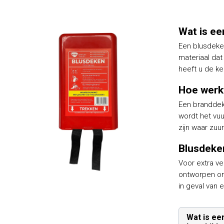
Wat is e
Een blusdeken
materiaal dat
heeft u de ke
Hoe werk
Een branddek
wordt het vu
zijn waar zuu
Blusdeke
Voor extra v
ontworpen om
in geval van e
Wat is ee