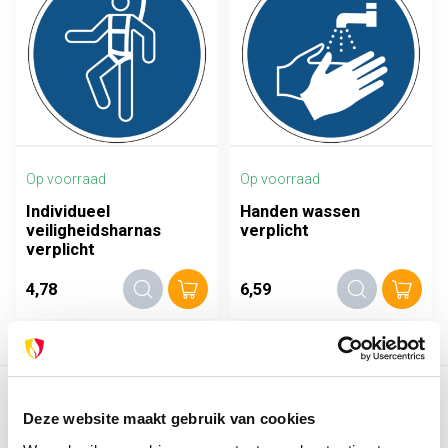
Op voorraad
Op voorraad
Individueel
Handen wassen
veiligheidsharnas
verplicht
verplicht
4,78
6,59
Toon
1
-
12
van 38
Toon meer
Deze website maakt gebruik van cookies