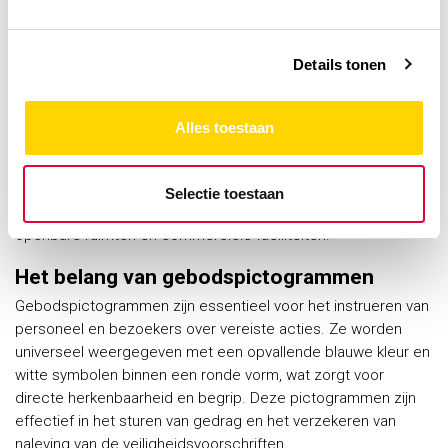
Verken onze gebodspictogrammen bij
Details tonen
Brandpreventie.be
Bekijk ons uitgebreide assortiment aan
gebodspictogrammen op Brandpreventie.be, cruciaal voor
Alles toestaan
het handhaven van veiligheid en duidelijke communicatie op
de werkvloer. Deze pictogrammen zijn onmisbaar voor het
aangeven van toegestane of verplichte activiteiten in een
Selectie toestaan
verscheidenheid aan omgevingen, waaronder werkplaatsen,
openbare ruimten en commerciële faciliteiten.
Het belang van gebodspictogrammen
Gebodspictogrammen zijn essentieel voor het instrueren van
personeel en bezoekers over vereiste acties. Ze worden
universeel weergegeven met een opvallende blauwe kleur en
witte symbolen binnen een ronde vorm, wat zorgt voor
directe herkenbaarheid en begrip. Deze pictogrammen zijn
effectief in het sturen van gedrag en het verzekeren van
naleving van de veiligheidsvoorschriften.