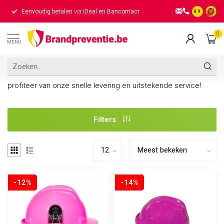
Eenvoudig betalen
via
iDeal en Bancontact
Gratis verz
8.9
Home
/
PBM
/
Hoofdbescherming
/
Veiligheidshelm
0
Veiligheidshelm
MENU
Ontdek onze hoogwaardige helmen en zorg voor optimale
veiligheid. Kies uit diverse kleuren en materialen. Bestel nu en
profiteer van onze snelle levering en uitstekende service!
Filters
-12%
-14%