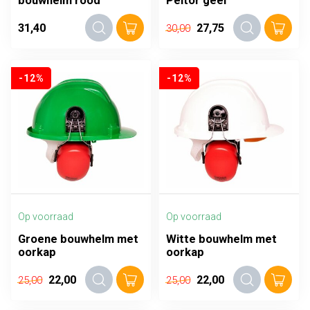
bouwhelm rood
Peltor geel
31,40
27,75
30,00
-12%
-12%
Op voorraad
Op voorraad
Groene bouwhelm met
Witte bouwhelm met
oorkap
oorkap
22,00
22,00
25,00
25,00