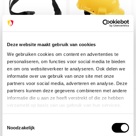
Op voorraad
Op voorraad
Deze website maakt gebruik van cookies
3M 3M kinriem
3M 3M Peltor G300
bouwhelm geel
We gebruiken cookies om content en advertenties te
personaliseren, om functies voor social media te bieden
10,83
29,00
32,00
en om ons websiteverkeer te analyseren. Ook delen we
informatie over uw gebruik van onze site met onze
partners voor social media, adverteren en analyse. Deze
Toon
1
-
12
van 34
partners kunnen deze gegevens combineren met andere
informatie die u aan ze heeft verstrekt of die ze hebben
Toon meer
verzameld op basis van uw gebruik van hun services.
Toestemmingsselectie
Noodzakelijk