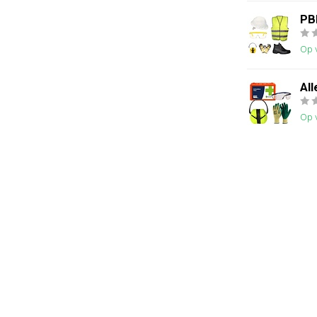
PBM
Op 
Al
Op 