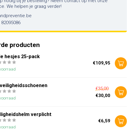
lp nodig bij je bestelling? Neem contact op met onze
ce. We helpen je graag verder!
andpreventie.be
6 82095086
rde producten
le hesjes 25-pack
€109,95
voorraad
 veiligheidsschoenen
€35,00
€30,00
voorraad
ligheidshelm verplicht
€6,59
voorraad