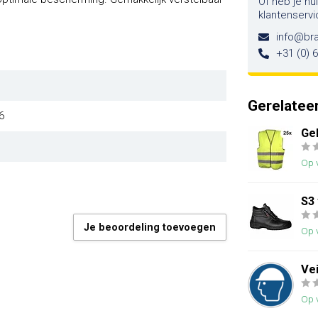
Of heb je hu
klantenservi
info@br
+31 (0) 
Gerelatee
6
Ge
Op 
S3
Je beoordeling toevoegen
Op 
Vei
Op 