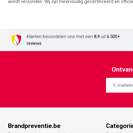
wordt verzonden. Wij zijn meervoudig gecertificeerd en officieel dealer van een groot aantal
Klanten beoordelen ons met een
8,9
uit
6.500+
reviews
Ontvang
Brandpreventie.be
Categori