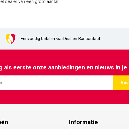
Eenvoudig betalen
via
iDeal en Bancontact
 als eerste onze aanbiedingen en nieuws in je
Abo
eën
Informatie