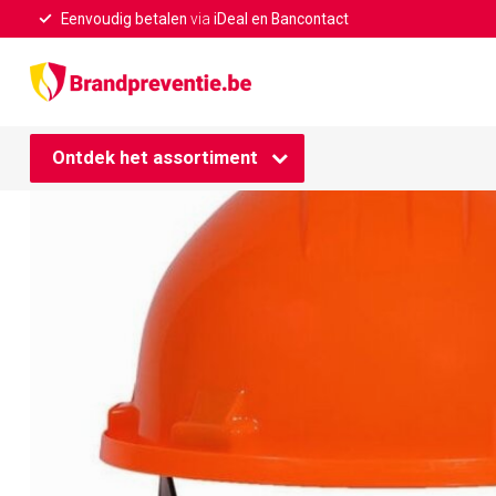
Eenvoudig betalen
via
iDeal en Bancontact
Home
/
Oranje bouwhelm met verstelbare draaiknop
Ontdek het assortiment