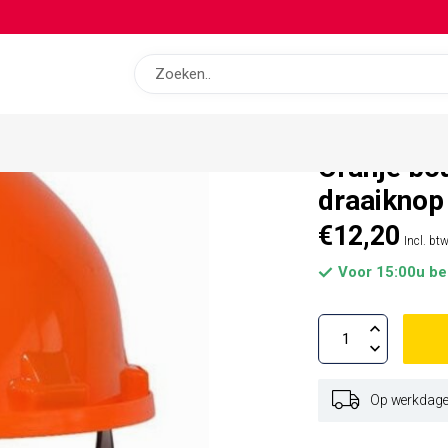
op bas
Oranje bo
draaiknop
€12,20
Incl. bt
Voor 15:00u be
Op werkdagen