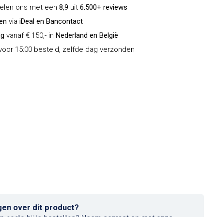
delen ons met een
8,9
uit
6.500+ reviews
len
via
iDeal en Bancontact
ng
vanaf € 150,- in
Nederland en België
oor 15:00 besteld, zelfde dag verzonden
gen over dit product?