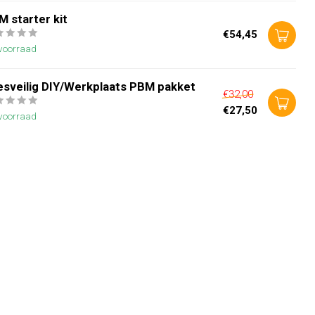
 starter kit
€54,45
voorraad
lesveilig DIY/Werkplaats PBM pakket
€32,00
€27,50
voorraad