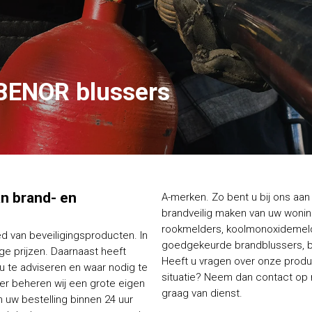
BENOR blussers
van brand- en
A-merken. Zo bent u bij ons aan 
brandveilig maken van uw woning
rookmelders, koolmonoxidemelde
ed van beveiligingsproducten. In
goedgekeurde brandblussers, bl
e prijzen. Daarnaast heeft
Heeft u vragen over onze produc
 u te adviseren en waar nodig te
situatie? Neem dan contact op me
ier beheren wij een grote eigen
graag van dienst.
 uw bestelling binnen 24 uur