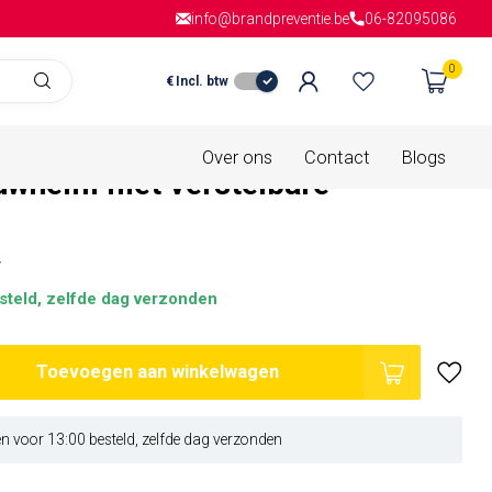
info@brandpreventie.be
Gratis verzending
vanaf € 150,- in
06-82095086
Nederla
0
€
Incl. btw
is van
0 beoordelingen
Over ons
Contact
Blogs
uwhelm met verstelbare
w
steld, zelfde dag verzonden
Toevoegen aan winkelwagen
 voor 13:00 besteld, zelfde dag verzonden