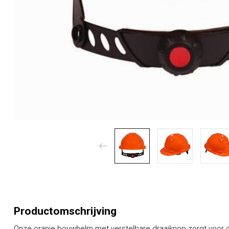
Productomschrijving
Onze oranje bouwhelm met verstelbare draaiknop zorgt voor 