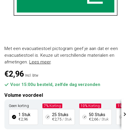
Met een evacuatiestoel pictogram geef je aan dat er een
evacuatiestoel is. Keuze uit verschillende materialen en
afmetingen.
Lees meer
.
€2,96
Incl. btw
Voor 15:00u besteld, zelfde dag verzonden
Volume voordeel
Geen korting
7%
Korting
10%
Korting
15%
Kor
1 Stuk
25 Stuks
50 Stuks
10
€2,96
€2,75
/ Stuk
€2,66
/ Stuk
€2