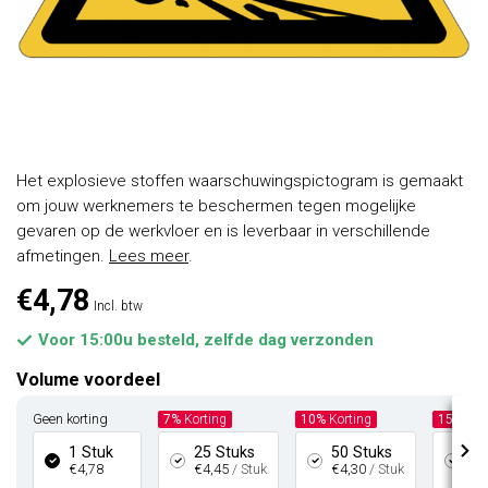
Het explosieve stoffen waarschuwingspictogram is gemaakt
om jouw werknemers te beschermen tegen mogelijke
gevaren op de werkvloer en is leverbaar in verschillende
afmetingen.
Lees meer
.
€4,78
Incl. btw
Voor 15:00u besteld, zelfde dag verzonden
Volume voordeel
Geen korting
7%
Korting
10%
Korting
15%
Kor
1 Stuk
25 Stuks
50 Stuks
10
€4,78
€4,45
/ Stuk
€4,30
/ Stuk
€4