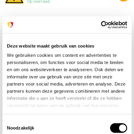
Op voorraad
Heb je vragen over dit product?
Of heb je hulp nodig bij je bestelling? Neem contact op
met onze klantenservice. We helpen je graag verder!
Deze website maakt gebruik van cookies
info@brandpreventie.be
+31 (0) 6 82095086
We gebruiken cookies om content en advertenties te
personaliseren, om functies voor social media te bieden
en om ons websiteverkeer te analyseren. Ook delen we
informatie over uw gebruik van onze site met onze
Recent bekeken
partners voor social media, adverteren en analyse. Deze
partners kunnen deze gegevens combineren met andere
informatie die u aan ze heeft verstrekt of die ze hebben
verzameld op basis van uw gebruik van hun services.
Toestemmingsselectie
Noodzakelijk