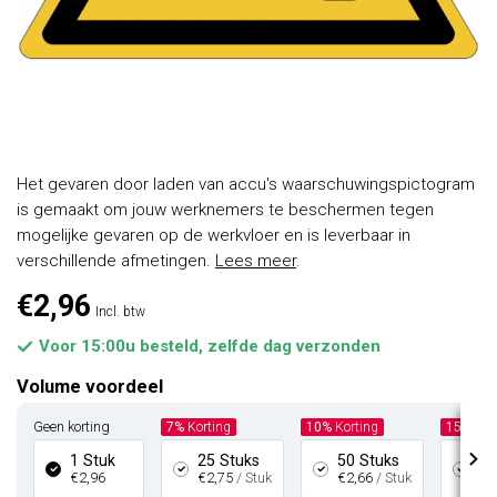
Het gevaren door laden van accu's waarschuwingspictogram
is gemaakt om jouw werknemers te beschermen tegen
mogelijke gevaren op de werkvloer en is leverbaar in
verschillende afmetingen.
Lees meer
.
€2,96
Incl. btw
Voor 15:00u besteld, zelfde dag verzonden
Volume voordeel
Geen korting
7%
Korting
10%
Korting
15%
Kor
1 Stuk
25 Stuks
50 Stuks
10
€2,96
€2,75
/ Stuk
€2,66
/ Stuk
€2