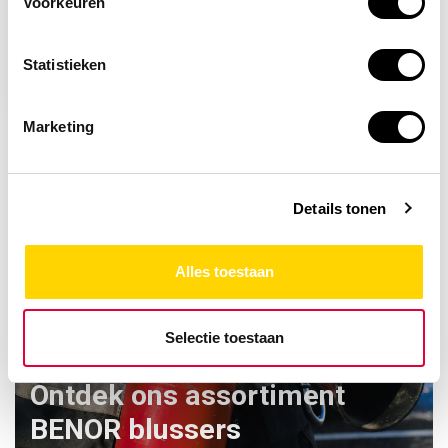
Voorkeuren
Gevaren door laden
van accu's
Statistieken
2,96
Marketing
Details tonen
Alles toestaan
Selectie toestaan
Ontdek ons assortiment
BENOR blussers