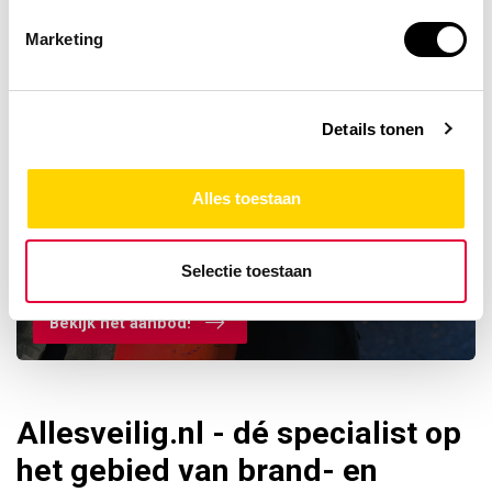
Marketing
Details tonen
Alles toestaan
Ontdek ons assortiment
BENOR blussers
Selectie toestaan
Bekijk het aanbod!
Allesveilig.nl - dé specialist op
het gebied van brand- en