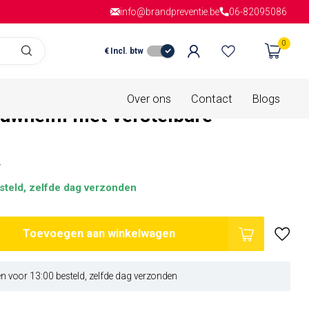
info@brandpreventie.be
Gratis verzending
vanaf € 150,- in
06-82095086
Nederla
0
€
Incl. btw
is van
0 beoordelingen
Over ons
Contact
Blogs
uwhelm met verstelbare
w
steld, zelfde dag verzonden
Toevoegen aan winkelwagen
 voor 13:00 besteld, zelfde dag verzonden