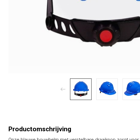
Productomschrijving
Onze blauwe bouwhelm met verstelbare draaiknop zorgt voor