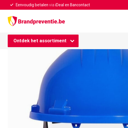
Eenvoudig betalen
via
iDeal en Bancontact
Home
/
Blauwe bouwhelm met verstelbare draaiknop
Ontdek het assortiment