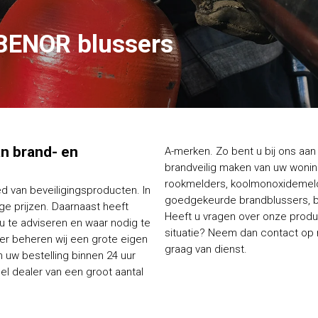
BENOR blussers
van brand- en
A-merken. Zo bent u bij ons aan 
brandveilig maken van uw woning
rookmelders, koolmonoxidemelde
ed van beveiligingsproducten. In
goedgekeurde brandblussers, bl
e prijzen. Daarnaast heeft
Heeft u vragen over onze produc
 u te adviseren en waar nodig te
situatie? Neem dan contact op me
ier beheren wij een grote eigen
graag van dienst.
 uw bestelling binnen 24 uur