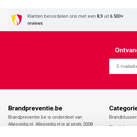
Klanten beoordelen ons met een
8,9
uit
6.500+
reviews
Ontvang
Brandpreventie.be
Categori
Brandpreventie.be is onderdeel van
Brandblusser
Allesveilig.nl. Allesveilig.nl is al sinds 2008
Blusdekens
een vertrouwd adres op het gebied van