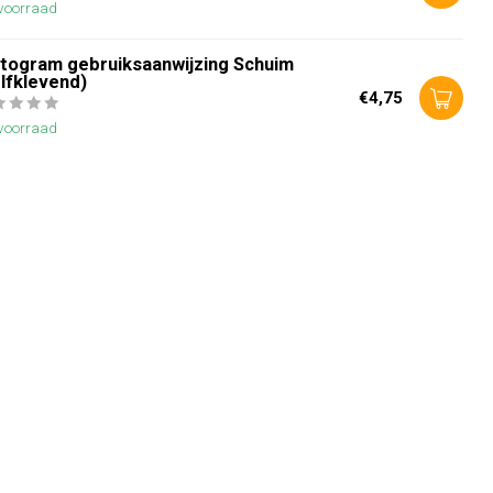
voorraad
ctogram gebruiksaanwijzing Schuim
lfklevend)
€4,75
voorraad