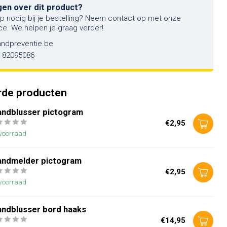
gen over dit product?
lp nodig bij je bestelling? Neem contact op met onze
ce. We helpen je graag verder!
andpreventie.be
6 82095086
rde producten
andblusser pictogram
€2,95
voorraad
andmelder pictogram
€2,95
voorraad
andblusser bord haaks
€14,95