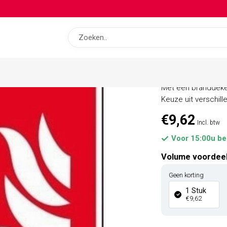
op bas
Branddek
Met een branddeken
Keuze uit verschil
€9,62
Incl. btw
Voor 15:00u be
Volume voordee
Geen korting
1 Stuk
€9,62