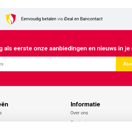
Eenvoudig betalen
via
iDeal en Bancontact
 als eerste onze aanbiedingen en nieuws in je
Abo
eën
Informatie
s
Over ons
Contact