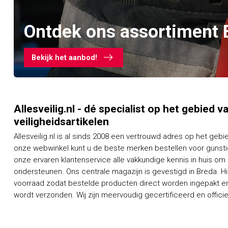
Ontdek ons assortiment 
Bekijk het aanbod!
Allesveilig.nl - dé specialist op het gebied 
veiligheidsartikelen
Allesveilig.nl is al sinds 2008 een vertrouwd adres op het gebi
onze webwinkel kunt u de beste merken bestellen voor gunstig
onze ervaren klantenservice alle vakkundige kennis in huis om
ondersteunen. Ons centrale magazijn is gevestigd in Breda. H
voorraad zodat bestelde producten direct worden ingepakt en
wordt verzonden. Wij zijn meervoudig gecertificeerd en officieel dealer van een groot aantal