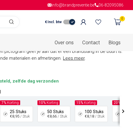
info@brandpreventie.be
Gratis verzending
vanaf € 150,- in
06-82095086
Nederla
0
€
Incl. btw
is van
0 beoordelingen
en pictogram
Over ons
Contact
Blogs
 pictogram geef je aan dat er een brandslang in de buurt is.
lende materialen en afmetingen.
Lees meer
.
steld, zelfde dag verzonden
l
7%
Korting
10%
Korting
15%
Korting
20%
Kortin
25 Stuks
50 Stuks
100 Stuks
200 S
€8,95
/ Stuk
€8,66
/ Stuk
€8,18
/ Stuk
€7,70