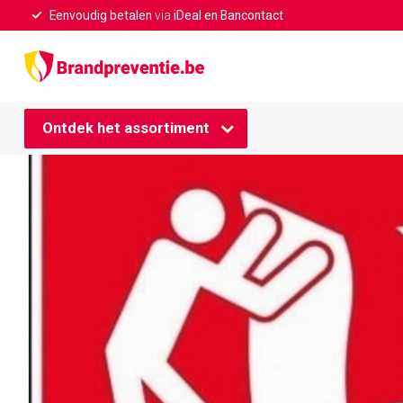
Eenvoudig betalen
via
iDeal en Bancontact
Home
/
Branddeken pictogram
Ontdek het assortiment