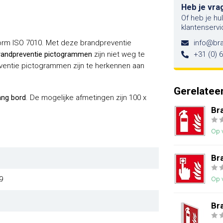
Heb je vra
Of heb je hu
klantenservi
orm ISO 7010. Met deze brandpreventie
info@br
randpreventie pictogrammen
zijn niet weg te
+31 (0) 
ventie pictogrammen zijn te herkennen aan
Gerelatee
ang bord
. De mogelijke afmetingen zijn 100 x
Br
Op 
Br
Op 
9
Br