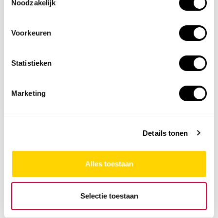
Noodzakelijk
Voorkeuren
Op voorraad
Statistieken
Brandslang panorama
bord
fotoluminescerend
Marketing
17,95
Details tonen
Alles toestaan
Selectie toestaan