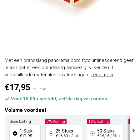
Met een brandslang panorama bord fotoluminescerend geef
je aan dat er een brandslang aanwezig is. Keuze uit
verschillende materialen en afmetingen.
Lees meer
.
€17,95
Incl. btw
Voor 15:00u besteld, zelfde dag verzonden
Volume voordeel
Geen korting
7%
Korting
10%
Korting
15%
K
1 Stuk
25 Stuks
50 Stuks
€17,95
€16,69
/ Stuk
€16,16
/ Stuk