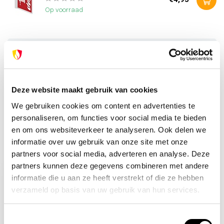
Op voorraad
Heb je vragen over dit product?
Of heb je hulp nodig bij je bestelling? Neem contact op
met onze klantenservice. We helpen je graag verder!
info@brandpreventie.be
Deze website maakt gebruik van cookies
+31 (0) 6 82095086
We gebruiken cookies om content en advertenties te
personaliseren, om functies voor social media te bieden
en om ons websiteverkeer te analyseren. Ook delen we
informatie over uw gebruik van onze site met onze
Recent bekeken
partners voor social media, adverteren en analyse. Deze
partners kunnen deze gegevens combineren met andere
informatie die u aan ze heeft verstrekt of die ze hebben
verzameld op basis van uw gebruik van hun services.
Toestemmingsselectie