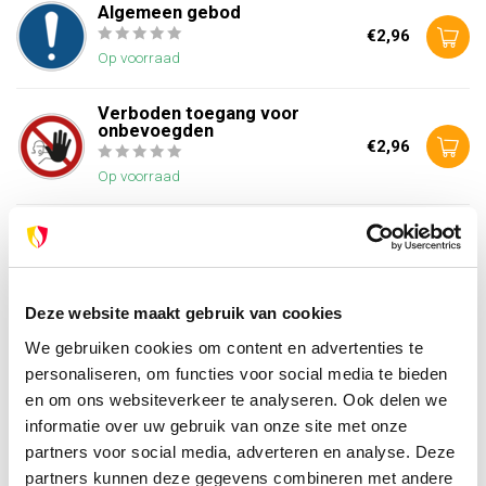
Algemeen gebod
€2,96
Op voorraad
Verboden toegang voor
onbevoegden
€2,96
Op voorraad
Verboden voor voetgangers
€2,96
Op voorraad
Deze website maakt gebruik van cookies
We gebruiken cookies om content en advertenties te
Heb je vragen over dit product?
personaliseren, om functies voor social media te bieden
Of heb je hulp nodig bij je bestelling? Neem contact op
en om ons websiteverkeer te analyseren. Ook delen we
met onze klantenservice. We helpen je graag verder!
informatie over uw gebruik van onze site met onze
info@brandpreventie.be
partners voor social media, adverteren en analyse. Deze
+31 (0) 6 82095086
partners kunnen deze gegevens combineren met andere