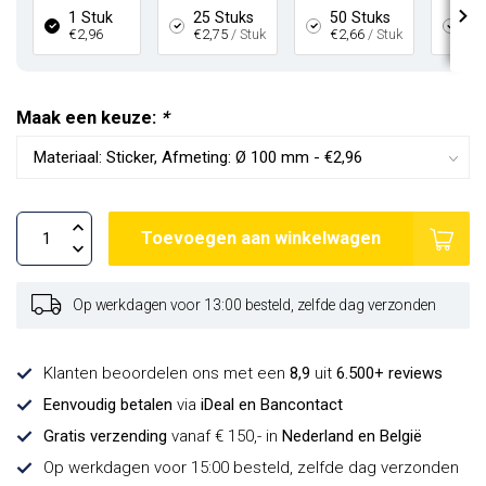
1 Stuk
25 Stuks
50 Stuks
10
€2,96
€2,75
/ Stuk
€2,66
/ Stuk
€2
Maak een keuze:
*
Toevoegen aan winkelwagen
Op werkdagen voor 13:00 besteld, zelfde dag verzonden
Klanten beoordelen ons met een
8,9
uit
6.500+ reviews
Eenvoudig betalen
via
iDeal en Bancontact
Gratis verzending
vanaf € 150,- in
Nederland en België
Op werkdagen voor 15:00 besteld, zelfde dag verzonden