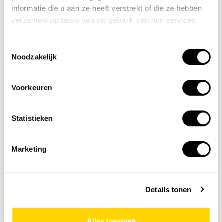
informatie die u aan ze heeft verstrekt of die ze hebben
verzameld op basis van uw gebruik van hun services.
Recent bekeken
Toestemmingsselectie
Noodzakelijk
Voorkeuren
Statistieken
Marketing
Op voorraad
Draag beschermende
Details tonen
rollersportuitrusting
2,96
Alles toestaan