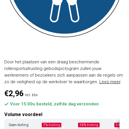
Door het plaatsen van een draag beschermende
rollersportuitrusting gebodspictogram zullen jouw
werknemers of bezoekers zich aanpassen aan de regels om
zo de veiligheid op de werkvloer te waarborgen.
Lees meer
.
€2,96
Incl. btw
Voor 15:00u besteld, zelfde dag verzonden
Volume voordeel
Geen korting
7%
Korting
10%
Korting
15%
Kor