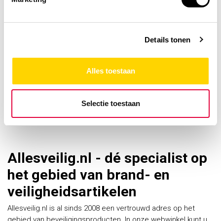
Details tonen
Ontdek ons assortiment
Alles toestaan
BENOR blussers
Selectie toestaan
Bekijk het aanbod!
Allesveilig.nl - dé specialist op
het gebied van brand- en
veiligheidsartikelen
Allesveilig.nl is al sinds 2008 een vertrouwd adres op het
gebied van beveiligingsproducten. In onze webwinkel kunt u