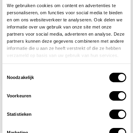
We gebruiken cookies om content en advertenties te
personaliseren, om functies voor social media te bieden
en om ons websiteverkeer te analyseren. Ook delen we
informatie over uw gebruik van onze site met onze
partners voor social media, adverteren en analyse. Deze
partners kunnen deze gegevens combineren met andere
Op voorraad
informatie die u aan ze heeft verstrekt of die ze hebben
verzameld op basis van uw gebruik van hun services.
Portwest FP52 dubbele
100 kg vallijn elastisch
met schokabsorptie
Toestemmingsselectie
Noodzakelijk
60,00
65,00
Voorkeuren
Statistieken
Marketing