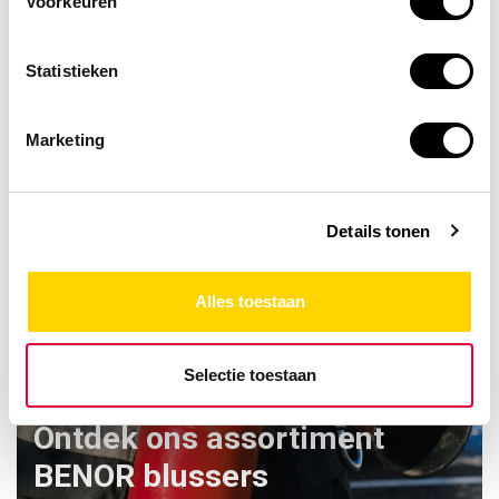
Voorkeuren
met verstelbare
draaiknop
Statistieken
12,20
Marketing
Details tonen
Alles toestaan
Selectie toestaan
Ontdek ons assortiment
BENOR blussers