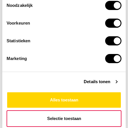
Noodzakelijk
Voorkeuren
Statistieken
Niet op voorraad
Hygoclean Haarnetjes
Marketing
wegwerp
86,52
Details tonen
Alles toestaan
Selectie toestaan