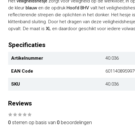
Het
veiligheidshesje
zorgt voor veiligheid op de werkvloer, in
de kleur
blauw
en de opdruk
Hoofd BHV
valt het veiligheidshe
reflecterende strepen die oplichten in het donker. Het hesje
klittenband sluiting. Door het dragen van deze veiligheidshesje
opvalt. De maat is
XL
en daardoor geschikt voor iedere volwa
Specificaties
Artikelnummer
40.036
EAN Code
601140895997
SKU
40.036
Reviews
0
sterren op basis van
0
beoordelingen