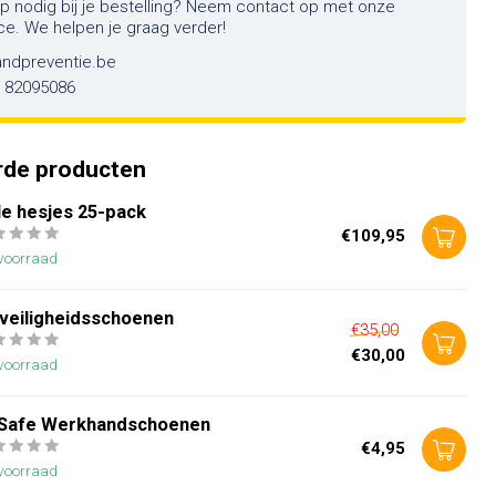
lp nodig bij je bestelling? Neem contact op met onze
ce. We helpen je graag verder!
andpreventie.be
6 82095086
rde producten
le hesjes 25-pack
€109,95
voorraad
 veiligheidsschoenen
€35,00
€30,00
voorraad
Safe Werkhandschoenen
€4,95
voorraad