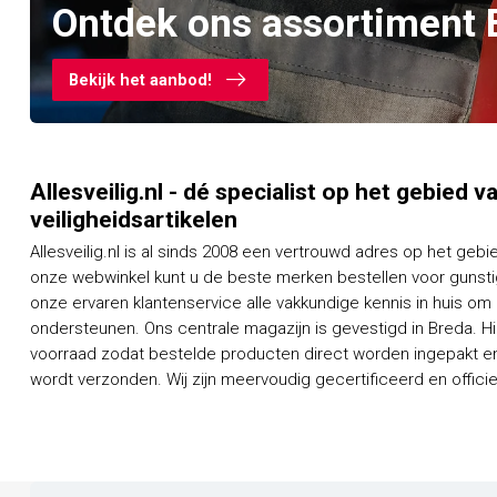
Ontdek ons assortiment 
Bekijk het aanbod!
Allesveilig.nl - dé specialist op het gebied 
veiligheidsartikelen
Allesveilig.nl is al sinds 2008 een vertrouwd adres op het gebi
onze webwinkel kunt u de beste merken bestellen voor gunstig
onze ervaren klantenservice alle vakkundige kennis in huis om
ondersteunen. Ons centrale magazijn is gevestigd in Breda. H
voorraad zodat bestelde producten direct worden ingepakt en
wordt verzonden. Wij zijn meervoudig gecertificeerd en officieel dealer van een groot aantal