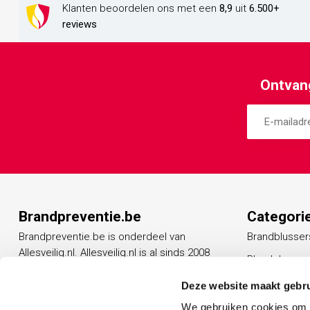
Klanten beoordelen ons met een
8,9
uit
6.500+
reviews
Ontvang
Brandpreventie.be
Categori
Brandpreventie.be is onderdeel van
Brandblusser
Allesveilig.nl. Allesveilig.nl is al sinds 2008
Blusdekens
een vertrouwd adres op het gebied van
Rookmelders
beveiligingsproducten.
Deze website maakt gebru
Vluchtladder
We gebruiken cookies om c