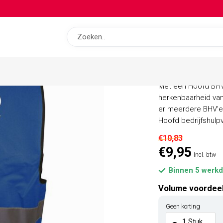
op bas
Hoofd BHV
Met een Hoofd BHV
herkenbaarheid van 
er meerdere BHV’er
Hoofd bedrijfshulp
€10,83
€9,95
Incl. btw
Binnen 5 werkd
Volume voordee
Geen korting
1 Stuk