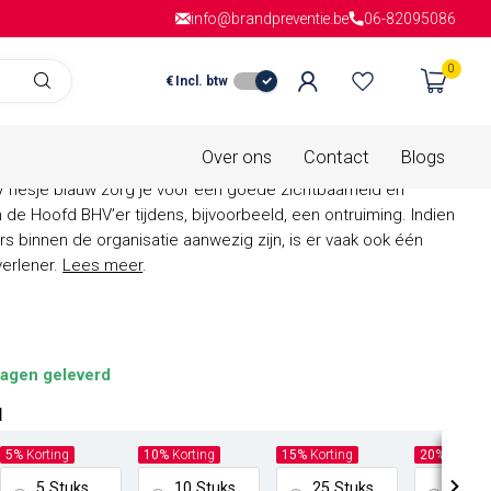
info@brandpreventie.be
Gratis verzending
vanaf € 150,- in
06-82095086
Nederla
0
€
Incl. btw
is van
0 beoordelingen
 hesje blauw
Over ons
Contact
Blogs
 hesje blauw zorg je voor een goede zichtbaarheid en
de Hoofd BHV’er tijdens, bijvoorbeeld, een ontruiming. Indien
s binnen de organisatie aanwezig zijn, is er vaak ook één
verlener.
Lees meer
.
agen geleverd
l
5%
Korting
10%
Korting
15%
Korting
20%
Kortin
5 Stuks
10 Stuks
25 Stuks
100 S