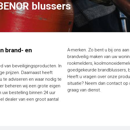
BENOR blussers
van brand- en
A-merken. Zo bent u bij ons aan 
brandveilig maken van uw woning
rookmelders, koolmonoxidemelde
ed van beveiligingsproducten. In
goedgekeurde brandblussers, bl
e prijzen. Daarnaast heeft
Heeft u vragen over onze produc
 u te adviseren en waar nodig te
situatie? Neem dan contact op me
ier beheren wij een grote eigen
graag van dienst.
 uw bestelling binnen 24 uur