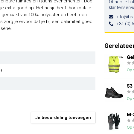
 openbare ruimtes en tijdens evenementen. Door
Of heb je hu
klantenservi
sje extra goed op. Het hesje heeft horizontale
 is gemaakt van 100% polyester en heeft een
info@br
s zorg je ervoor dat je bij een calamiteit goed
+31 (0) 
ssene.
Gerelatee
Ge
Op 
9
S3
Op 
M-
Je beoordeling toevoegen
Op 