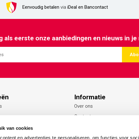
Eenvoudig betalen
via
iDeal en Bancontact
 als eerste onze aanbiedingen en nieuws in je
Abo
eën
Informatie
s
Over ons
Contact
Blogs
ik van cookies
s
ontent en advertenties te personaliseren, om functies voor soci