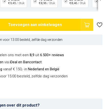
€9,45
/ Stuk
€8,96
/ Stuk
€8,46
/ Stuk
€7,96
Toevoegen aan winkelwagen
 voor 13:00 besteld, zelfde dag verzonden
delen ons met een
8,9
uit
6.500+ reviews
len
via
iDeal en Bancontact
ng
vanaf € 150,- in
Nederland en België
oor 15:00 besteld, zelfde dag verzonden
gen over dit product?