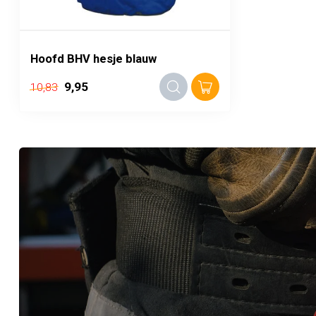
Hoofd BHV hesje blauw
9,95
10,83