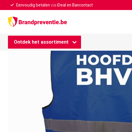
Eenvoudig betalen
via
iDeal en Bancontact
Home
/
Hoofd BHV hesje blauw
Ontdek het assortiment