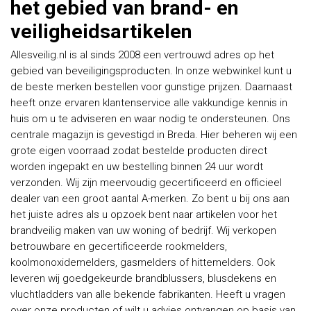
het gebied van brand- en
veiligheidsartikelen
Allesveilig.nl is al sinds 2008 een vertrouwd adres op het
gebied van beveiligingsproducten. In onze webwinkel kunt u
de beste merken bestellen voor gunstige prijzen. Daarnaast
heeft onze ervaren klantenservice alle vakkundige kennis in
huis om u te adviseren en waar nodig te ondersteunen. Ons
centrale magazijn is gevestigd in Breda. Hier beheren wij een
grote eigen voorraad zodat bestelde producten direct
worden ingepakt en uw bestelling binnen 24 uur wordt
verzonden. Wij zijn meervoudig gecertificeerd en officieel
dealer van een groot aantal A-merken. Zo bent u bij ons aan
het juiste adres als u opzoek bent naar artikelen voor het
brandveilig maken van uw woning of bedrijf. Wij verkopen
betrouwbare en gecertificeerde rookmelders,
koolmonoxidemelders, gasmelders of hittemelders. Ook
leveren wij goedgekeurde brandblussers, blusdekens en
vluchtladders van alle bekende fabrikanten. Heeft u vragen
over onze producten of wilt u advies ontvangen op basis van