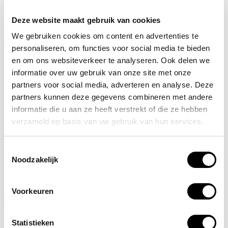
Deze website maakt gebruik van cookies
Recent bekeken
We gebruiken cookies om content en advertenties te
personaliseren, om functies voor social media te bieden
-9%
en om ons websiteverkeer te analyseren. Ook delen we
informatie over uw gebruik van onze site met onze
partners voor social media, adverteren en analyse. Deze
partners kunnen deze gegevens combineren met andere
informatie die u aan ze heeft verstrekt of die ze hebben
verzameld op basis van uw gebruik van hun services.
Toestemmingsselectie
Op voorraad
Noodzakelijk
Hoofd BHV hesje geel
Voorkeuren
9,95
10,95
Statistieken