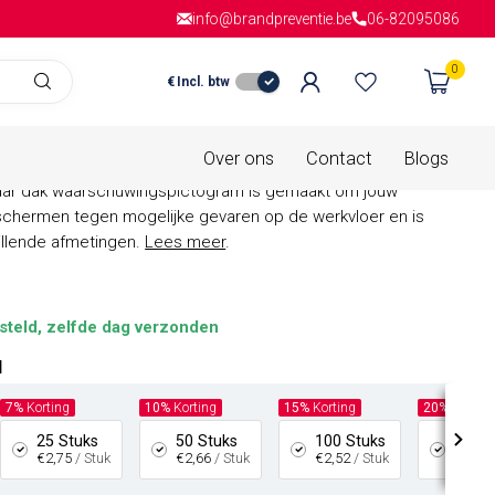
info@brandpreventie.be
Gratis verzending
vanaf € 150,- in
06-82095086
Nederla
0
€
Incl. btw
is van
0 beoordelingen
gsgevaar dak
Over ons
Contact
Blogs
vaar dak waarschuwingspictogram is gemaakt om jouw
chermen tegen mogelijke gevaren op de werkvloer en is
hillende afmetingen.
Lees meer
.
steld, zelfde dag verzonden
l
7%
Korting
10%
Korting
15%
Korting
20%
Kortin
25 Stuks
50 Stuks
100 Stuks
200 S
€2,75
/ Stuk
€2,66
/ Stuk
€2,52
/ Stuk
€2,37