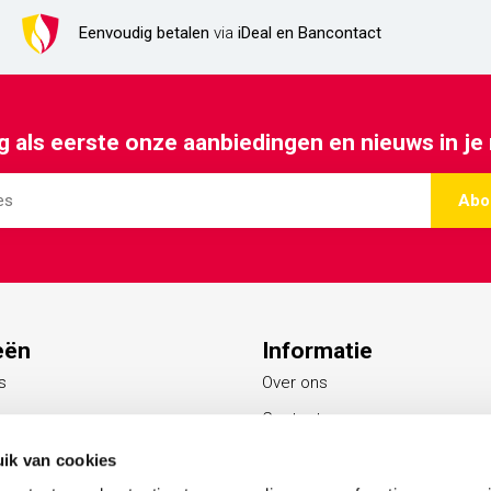
Eenvoudig betalen
via
iDeal en Bancontact
 als eerste onze aanbiedingen en nieuws in je
Abo
eën
Informatie
s
Over ons
Contact
Blogs
ik van cookies