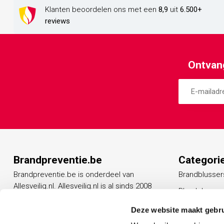
Klanten beoordelen ons met een
8,9
uit
6.500+
reviews
Ontvang
Brandpreventie.be
Categori
Brandpreventie.be is onderdeel van
Brandblusser
Allesveilig.nl. Allesveilig.nl is al sinds 2008
Blusdekens
een vertrouwd adres op het gebied van
Rookmelders
beveiligingsproducten.
Deze website maakt gebru