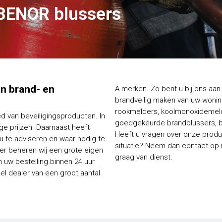
BENOR blussers
van brand- en
A-merken. Zo bent u bij ons aan 
brandveilig maken van uw woning
rookmelders, koolmonoxidemelde
ed van beveiligingsproducten. In
goedgekeurde brandblussers, bl
e prijzen. Daarnaast heeft
Heeft u vragen over onze produc
 u te adviseren en waar nodig te
situatie? Neem dan contact op me
ier beheren wij een grote eigen
graag van dienst.
 uw bestelling binnen 24 uur