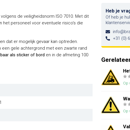
Heb je vra
volgens de veiligheidsnorm ISO 7010. Met dit
Of heb je hu
klantenservi
het personeel voor eventuele risico's die
info@br
+31 (0) 
 dat er mogelijk gevaar kan optreden.
 een gele achtergrond met een zwarte rand
rbaar als sticker of bord
en in de afmeting 100
Gerelatee
He
Op 
Wa
1
Op 
Va