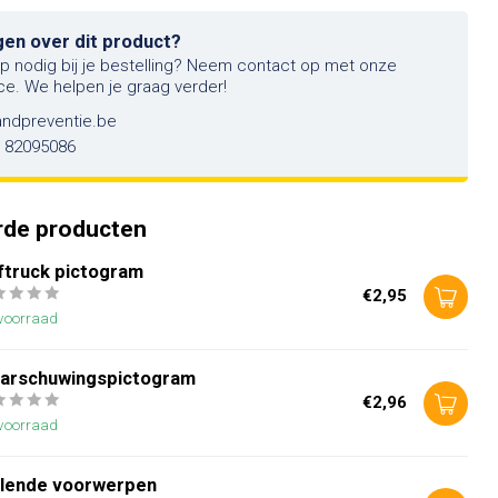
gen over dit product?
lp nodig bij je bestelling? Neem contact op met onze
ce. We helpen je graag verder!
andpreventie.be
6 82095086
rde producten
ftruck pictogram
€2,95
voorraad
arschuwingspictogram
€2,96
voorraad
llende voorwerpen