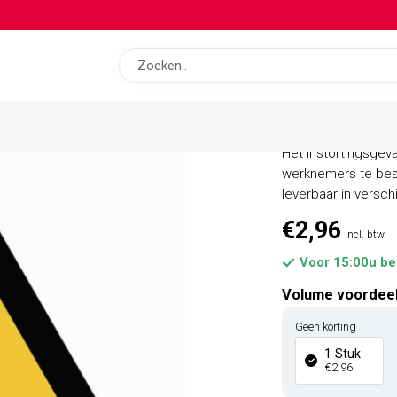
op bas
Instortin
Het instortingsge
werknemers te bes
leverbaar in versc
€2,96
Incl. btw
Voor 15:00u be
Volume voordee
Geen korting
1 Stuk
€2,96