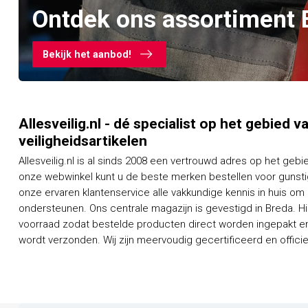
Ontdek ons assortiment 
Bekijk het aanbod!
Allesveilig.nl - dé specialist op het gebied 
veiligheidsartikelen
Allesveilig.nl is al sinds 2008 een vertrouwd adres op het gebi
onze webwinkel kunt u de beste merken bestellen voor gunstig
onze ervaren klantenservice alle vakkundige kennis in huis om
ondersteunen. Ons centrale magazijn is gevestigd in Breda. H
voorraad zodat bestelde producten direct worden ingepakt en
wordt verzonden. Wij zijn meervoudig gecertificeerd en officieel dealer van een groot aantal