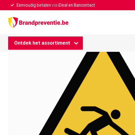
Eenvoudig betalen
via
iDeal en Bancontact
Home
/
Instortingsgevaar dak
Ontdek het assortiment