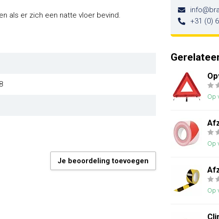
info@br
n als er zich een natte vloer bevind.
+31 (0) 
Gerelatee
Op
8
Op 
Afz
Op 
Je beoordeling toevoegen
Afz
Op 
Cl