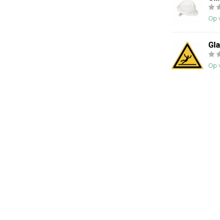
Op 
Gl
Op 