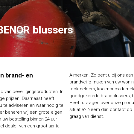
BENOR blussers
van brand- en
A-merken. Zo bent u bij ons aan 
brandveilig maken van uw woning
rookmelders, koolmonoxidemelde
ed van beveiligingsproducten. In
goedgekeurde brandblussers, bl
e prijzen. Daarnaast heeft
Heeft u vragen over onze produc
 u te adviseren en waar nodig te
situatie? Neem dan contact op me
ier beheren wij een grote eigen
graag van dienst.
 uw bestelling binnen 24 uur