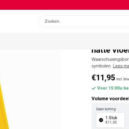
op bas
Portwest 
natte vloe
Waarschuwingsbord 
symbolen.
Lees m
€11,95
Incl. bt
Voor 15:00u be
Volume voordee
Geen korting
1 Stuk
€11,95