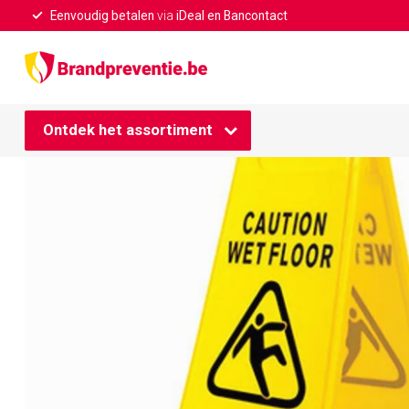
Eenvoudig betalen
via
iDeal en Bancontact
Home
/
Waarschuwingsbord voor een natte vloer
Ontdek het assortiment