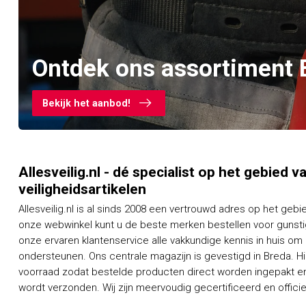
Ontdek ons assortiment 
Bekijk het aanbod!
Allesveilig.nl - dé specialist op het gebied 
veiligheidsartikelen
Allesveilig.nl is al sinds 2008 een vertrouwd adres op het gebi
onze webwinkel kunt u de beste merken bestellen voor gunstig
onze ervaren klantenservice alle vakkundige kennis in huis om
ondersteunen. Ons centrale magazijn is gevestigd in Breda. H
voorraad zodat bestelde producten direct worden ingepakt en
wordt verzonden. Wij zijn meervoudig gecertificeerd en officieel dealer van een groot aantal