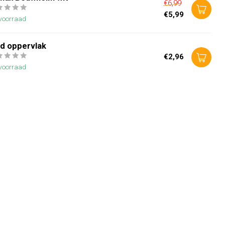
€6,99
€5,99
voorraad
ad oppervlak
€2,96
voorraad