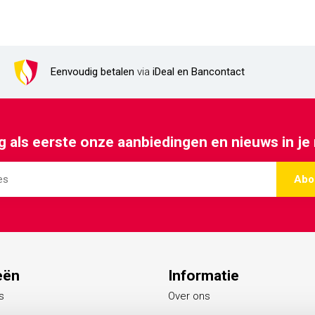
Eenvoudig betalen
via
iDeal en Bancontact
 als eerste onze aanbiedingen en nieuws in je
Abo
eën
Informatie
s
Over ons