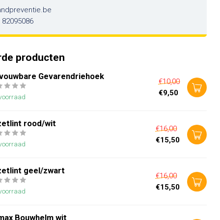
andpreventie.be
6 82095086
rde producten
vouwbare Gevarendriehoek
€10,00
€9,50
voorraad
etlint rood/wit
€16,00
€15,50
voorraad
etlint geel/zwart
€16,00
€15,50
voorraad
imax Bouwhelm wit