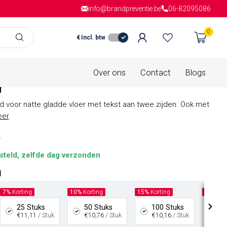
info@brandpreventie.be
Gratis verzending
vanaf € 150,- in
06-82095086
Nederla
0
€
Incl. btw
is van
0 beoordelingen
Waarschuwingsbord voor een
Over ons
Contact
Blogs
r
voor natte gladde vloer met tekst aan twee zijden. Ook met
eer
.
w
steld, zelfde dag verzonden
l
7%
Korting
10%
Korting
15%
Korting
20%
Kor
25 Stuks
50 Stuks
100 Stuks
20
€11,11
/ Stuk
€10,76
/ Stuk
€10,16
/ Stuk
€9