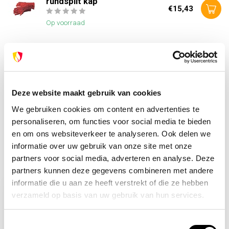
rundsplit kap
€15,43
Op voorraad
Heb je vragen over dit product?
Of heb je hulp nodig bij je bestelling? Neem contact op
met onze klantenservice. We helpen je graag verder!
Deze website maakt gebruik van cookies
info@brandpreventie.be
We gebruiken cookies om content en advertenties te
+31 (0) 6 82095086
personaliseren, om functies voor social media te bieden
en om ons websiteverkeer te analyseren. Ook delen we
informatie over uw gebruik van onze site met onze
partners voor social media, adverteren en analyse. Deze
Recent bekeken
partners kunnen deze gegevens combineren met andere
informatie die u aan ze heeft verstrekt of die ze hebben
verzameld op basis van uw gebruik van hun services.
Toestemmingsselectie