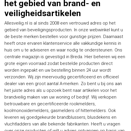
het gebied van brand- en
veiligheidsartikelen
Allesveilig.nl is al sinds 2008 een vertrouwd adres op het
gebied van beveiligingsproducten. In onze webwinkel kunt u
de beste merken bestellen voor gunstige prijzen. Daarnaast
heeft onze ervaren klantenservice alle vakkundige kennis in
huis om u te adviseren en waar nodig te ondersteunen. Ons
centrale magazijn is gevestigd in Breda. Hier beheren wij een
grote eigen voorraad zodat bestelde producten direct
worden ingepakt en uw bestelling binnen 24 uur wordt
verzonden. Wij zijn meervoudig gecertificeerd en officieel
dealer van een groot aantal A-merken. Zo bent u bij ons aan
het juiste adres als u opzoek bent naar artikelen voor het
brandveilig maken van uw woning of bedrijf. Wij verkopen
betrouwbare en gecertificeerde rookmelders,
koolmonoxidemelders, gasmelders of hittemelders. Ook
leveren wij goedgekeurde brandblussers, blusdekens en
vluchtladders van alle bekende fabrikanten. Heeft u vragen
over onze producten of wilt u advies ontvangen op basis van