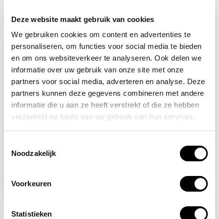
Deze website maakt gebruik van cookies
Recent bekeken
We gebruiken cookies om content en advertenties te
personaliseren, om functies voor social media te bieden
-9%
en om ons websiteverkeer te analyseren. Ook delen we
informatie over uw gebruik van onze site met onze
partners voor social media, adverteren en analyse. Deze
partners kunnen deze gegevens combineren met andere
informatie die u aan ze heeft verstrekt of die ze hebben
verzameld op basis van uw gebruik van hun services.
Toestemmingsselectie
Op voorraad
Noodzakelijk
Ontruimer hesje geel
Voorkeuren
9,95
10,95
Statistieken