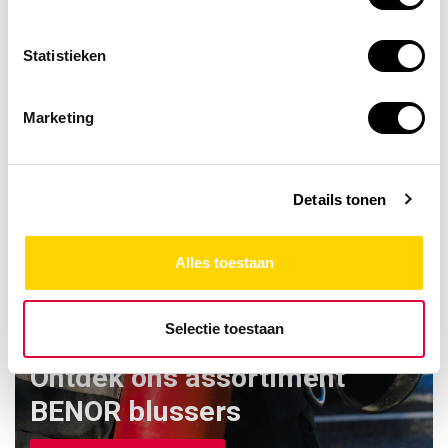
Portwest Oorkappen
PS46
Statistieken
22,69
Marketing
Details tonen
Alles toestaan
Selectie toestaan
Ontdek ons assortiment
BENOR blussers