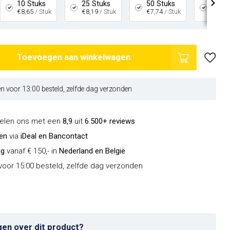
10 Stuks
25 Stuks
50 Stuks
100 S
€8,65
/ Stuk
€8,19
/ Stuk
€7,74
/ Stuk
€7,28
Toevoegen aan winkelwagen
 voor 13:00 besteld, zelfde dag verzonden
delen ons met een
8,9
uit
6.500+ reviews
len
via
iDeal en Bancontact
ng
vanaf € 150,- in
Nederland en België
oor 15:00 besteld, zelfde dag verzonden
gen over dit product?