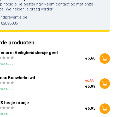
lp nodig bij je bestelling? Neem contact op met onze
ce. We helpen je graag verder!
andpreventie.be
6 82095086
rde producten
fenorm Veiligheidshesje geel
€5,60
voorraad
imax Bouwhelm wit
€6,99
€5,99
voorraad
S hesje oranje
€6,95
voorraad