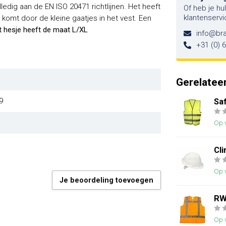
lledig aan de EN ISO 20471 richtlijnen. Het heeft
Of heb je hu
klantenservi
 komt door de kleine gaatjes in het vest. Een
t hesje heeft de maat L/XL
info@br
+31 (0) 
Gerelatee
9
Sa
Op 
Cl
Op 
Je beoordeling toevoegen
RW
Op 