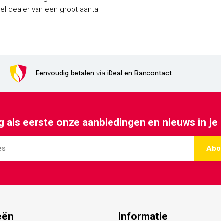
Eenvoudig betalen
via
iDeal en Bancontact
 als eerste onze aanbiedingen en nieuws in je
Abo
eën
Informatie