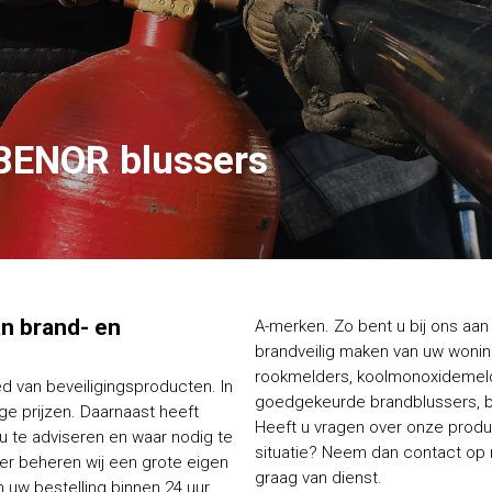
BENOR blussers
van brand- en
A-merken. Zo bent u bij ons aan 
brandveilig maken van uw woning
rookmelders, koolmonoxidemelde
ed van beveiligingsproducten. In
goedgekeurde brandblussers, bl
e prijzen. Daarnaast heeft
Heeft u vragen over onze produc
 u te adviseren en waar nodig te
situatie? Neem dan contact op me
ier beheren wij een grote eigen
graag van dienst.
 uw bestelling binnen 24 uur