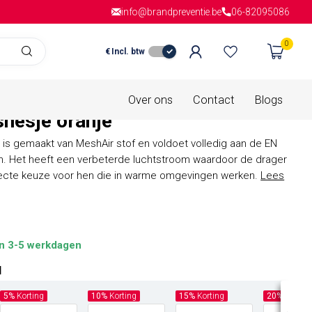
info@brandpreventie.be
Gratis verzending
vanaf € 150,- in
06-82095086
Nederla
0
€
Incl. btw
is van
0 beoordelingen
Portwest C370 - MeshAir
Over ons
Contact
Blogs
shesje oranje
t' is gemaakt van MeshAir stof en voldoet volledig aan de EN
nen. Het heeft een verbeterde luchtstroom waardoor de drager
erfecte keuze voor hen die in warme omgevingen werken.
Lees
n 3-5 werkdagen
l
5%
Korting
10%
Korting
15%
Korting
20%
Kortin