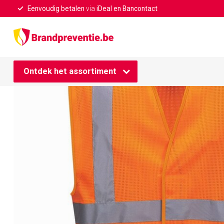
Eenvoudig betalen
via
iDeal en Bancontact
Home
/
Portwest C370 - MeshAir veiligheidshesje oranje
Ontdek het assortiment