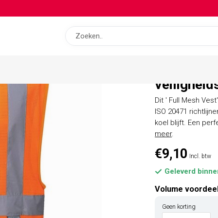
op bas
Portwest 
veiligheid
Dit ' Full Mesh Ves
ISO 20471 richtlij
koel blijft. Een p
meer
.
€9,10
Incl. btw
Geleverd binne
Volume voordee
Geen korting