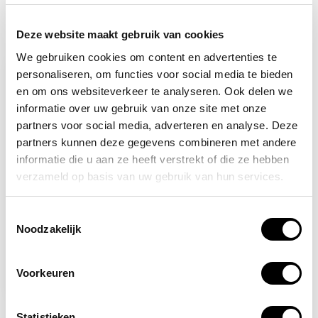
Recent bekeken
Deze website maakt gebruik van cookies
We gebruiken cookies om content en advertenties te
personaliseren, om functies voor social media te bieden
-14%
en om ons websiteverkeer te analyseren. Ook delen we
informatie over uw gebruik van onze site met onze
partners voor social media, adverteren en analyse. Deze
partners kunnen deze gegevens combineren met andere
informatie die u aan ze heeft verstrekt of die ze hebben
verzameld op basis van uw gebruik van hun services.
Toestemmingsselectie
Op voorraad
Noodzakelijk
RWS veiligheidsvest
hoofd BHV groen
Voorkeuren
11,95
13,95
Statistieken