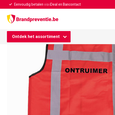
Eenvoudig betalen
via
iDeal en Bancontact
Home
/
RWS veiligheidsvest ontruimer rood
Ontdek het assortiment