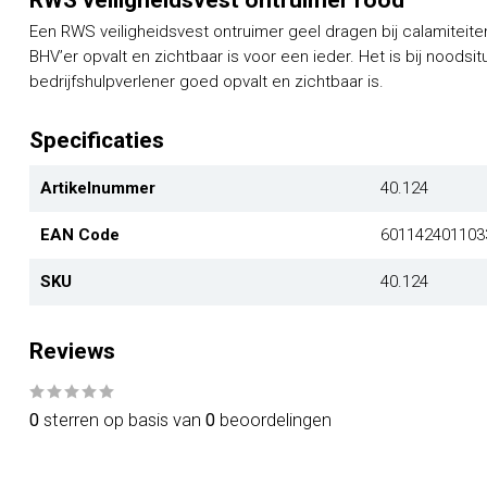
RWS veiligheidsvest ontruimer rood
Een RWS veiligheidsvest ontruimer geel dragen bij calamiteite
BHV’er opvalt en zichtbaar is voor een ieder. Het is bij noodsi
bedrijfshulpverlener goed opvalt en zichtbaar is.
Specificaties
Artikelnummer
40.124
EAN Code
601142401103
SKU
40.124
Reviews
0
sterren op basis van
0
beoordelingen