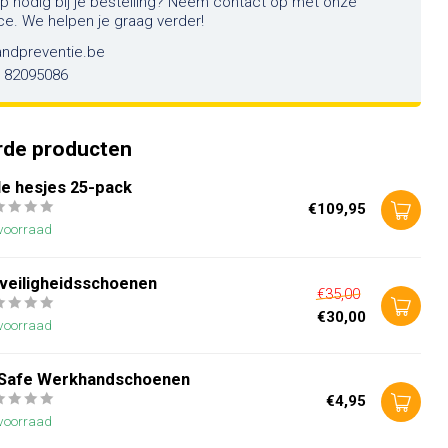
lp nodig bij je bestelling? Neem contact op met onze
ce. We helpen je graag verder!
andpreventie.be
6 82095086
rde producten
le hesjes 25-pack
€109,95
voorraad
 veiligheidsschoenen
€35,00
€30,00
voorraad
Safe Werkhandschoenen
€4,95
voorraad