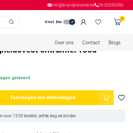
info@brandpreventie.be
Gratis verzending
vanaf € 150,- in
06-82095086
Nederla
0
€
Incl. btw
is van
0 beoordelingen
Over ons
Contact
Blogs
gheidsvest ontruimer rood
w
agen geleverd
Toevoegen aan winkelwagen
 voor 13:00 besteld, zelfde dag verzonden