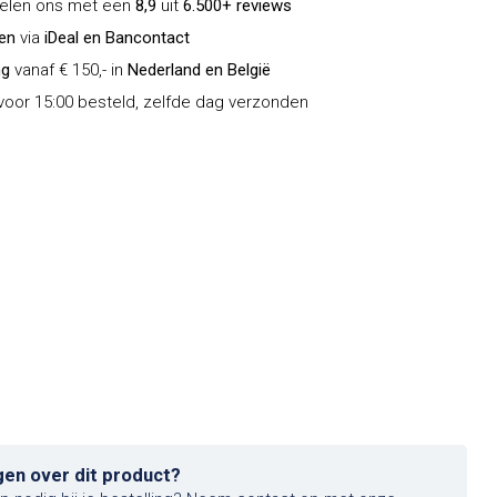
delen ons met een
8,9
uit
6.500+ reviews
len
via
iDeal en Bancontact
ng
vanaf € 150,- in
Nederland en België
oor 15:00 besteld, zelfde dag verzonden
gen over dit product?