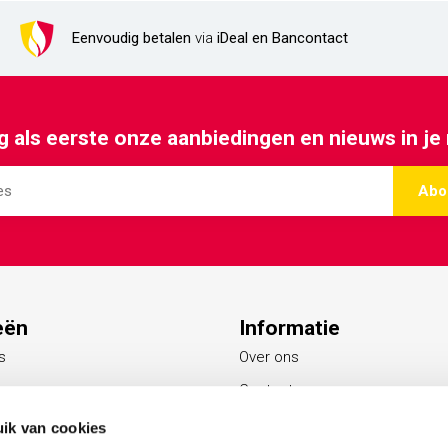
Eenvoudig betalen
via
iDeal en Bancontact
 als eerste onze aanbiedingen en nieuws in je
Abo
eën
Informatie
s
Over ons
Contact
Blogs
ik van cookies