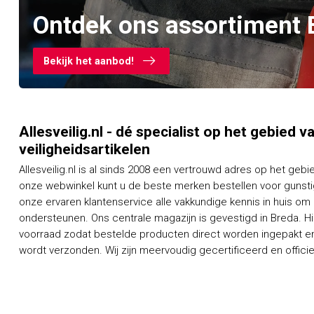
Ontdek ons assortiment 
Bekijk het aanbod!
Allesveilig.nl - dé specialist op het gebied 
veiligheidsartikelen
Allesveilig.nl is al sinds 2008 een vertrouwd adres op het gebi
onze webwinkel kunt u de beste merken bestellen voor gunstig
onze ervaren klantenservice alle vakkundige kennis in huis om
ondersteunen. Ons centrale magazijn is gevestigd in Breda. H
voorraad zodat bestelde producten direct worden ingepakt en
wordt verzonden. Wij zijn meervoudig gecertificeerd en officieel dealer van een groot aantal