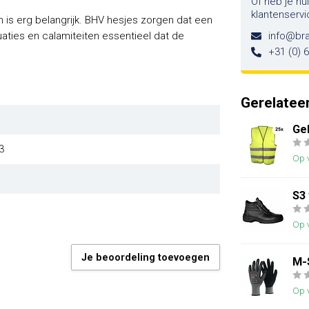
Of heb je hu
klantenservi
n is erg belangrijk. BHV hesjes zorgen dat een
tuaties en calamiteiten essentieel dat de
info@br
+31 (0) 
Gerelatee
Ge
3
Op 
S3
Op 
Je beoordeling toevoegen
M-
Op 