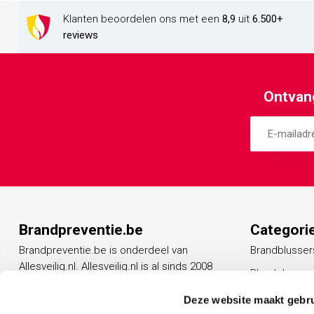
Klanten beoordelen ons met een
8,9
uit
6.500+
reviews
Ontvang
Brandpreventie.be
Categori
Brandpreventie.be is onderdeel van
Brandblusser
Allesveilig.nl. Allesveilig.nl is al sinds 2008
Blusdekens
een vertrouwd adres op het gebied van
Rookmelders
beveiligingsproducten.
Deze website maakt gebru