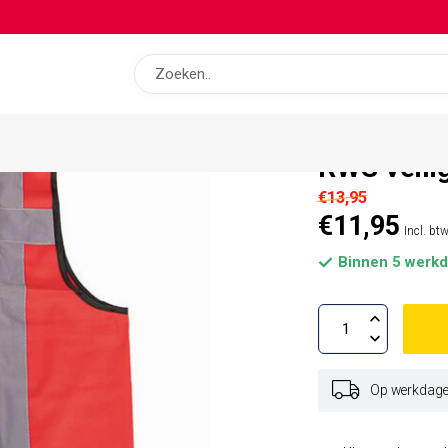
op bas
RWS veili
€13,95
€11,95
Incl. bt
Binnen 5 werkd
Op werkdagen