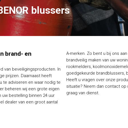
BENOR blussers
van brand- en
A-merken. Zo bent u bij ons aan 
brandveilig maken van uw woning
rookmelders, koolmonoxidemelde
ed van beveiligingsproducten. In
goedgekeurde brandblussers, bl
e prijzen. Daarnaast heeft
Heeft u vragen over onze produc
 u te adviseren en waar nodig te
situatie? Neem dan contact op me
ier beheren wij een grote eigen
graag van dienst.
 uw bestelling binnen 24 uur