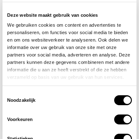
Recent bekeken
Deze website maakt gebruik van cookies
We gebruiken cookies om content en advertenties te
personaliseren, om functies voor social media te bieden
-14%
en om ons websiteverkeer te analyseren. Ook delen we
informatie over uw gebruik van onze site met onze
partners voor social media, adverteren en analyse. Deze
partners kunnen deze gegevens combineren met andere
informatie die u aan ze heeft verstrekt of die ze hebben
verzameld op basis van uw gebruik van hun services.
Toestemmingsselectie
Op voorraad
Noodzakelijk
RWS veiligheidsvest
ploegleider BHV wit
Voorkeuren
11,95
13,95
Statistieken