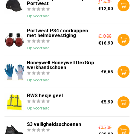
€15,00
Portwest
€12,00
Op voorraad
Portwest PS47 oorkappen
met helmbevestiging
€18,00
€16,90
Op voorraad
Honeywell Honeywell DexGrip
werkhandschoen
€6,65
Op voorraad
RWS hesje geel
€5,99
Op voorraad
S3 veiligheidsschoenen
€35,00