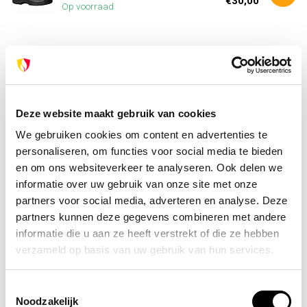
€30,00
Op voorraad
Heb je vragen over dit product?
Of heb je hulp nodig bij je bestelling? Neem contact op
met onze klantenservice. We helpen je graag verder!
info@brandpreventie.be
Deze website maakt gebruik van cookies
+31 (0) 6 82095086
We gebruiken cookies om content en advertenties te
personaliseren, om functies voor social media te bieden
en om ons websiteverkeer te analyseren. Ook delen we
informatie over uw gebruik van onze site met onze
Recent bekeken
partners voor social media, adverteren en analyse. Deze
partners kunnen deze gegevens combineren met andere
informatie die u aan ze heeft verstrekt of die ze hebben
verzameld op basis van uw gebruik van hun services.
Toestemmingsselectie
Noodzakelijk