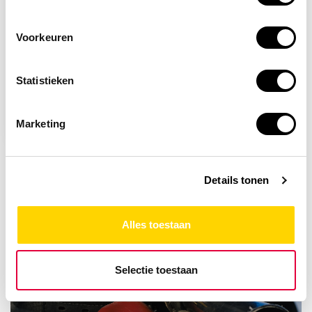
Voorkeuren
Op voorraad
Statistieken
Safe Worker SW80
handschoenen
Marketing
7,84
Details tonen
Alles toestaan
Selectie toestaan