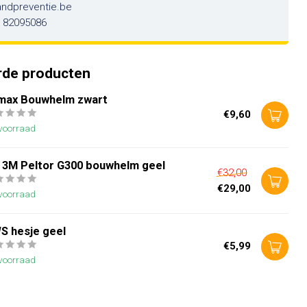
andpreventie.be
6 82095086
rde producten
imax Bouwhelm zwart
€9,60
voorraad
 3M Peltor G300 bouwhelm geel
€32,00
€29,00
voorraad
S hesje geel
€5,99
voorraad