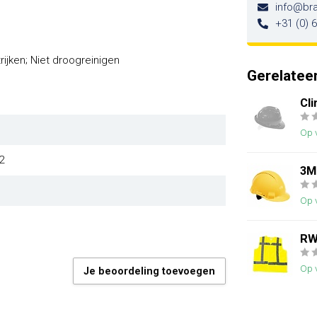
info@br
+31 (0) 
rijken; Niet droogreinigen
Gerelatee
Cl
Op 
2
3M
Op 
RW
Op 
Je beoordeling toevoegen