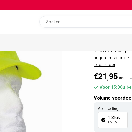
op bas
Portwest 
Klassiek ontwerp S
ringgaten voor de u
Lees meer
.
€21,95
Incl. bt
Voor 15:00u be
Volume voordee
Geen korting
1 Stuk
€21,95