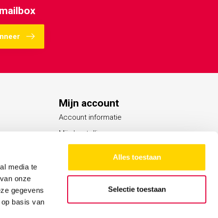
 mailbox
nneer
Mijn account
Account informatie
Mijn bestellingen
Mijn verlanglijst
Alles toestaan
Vergelijk
al media te
 van onze
Alle producten
Selectie toestaan
deze gegevens
 op basis van