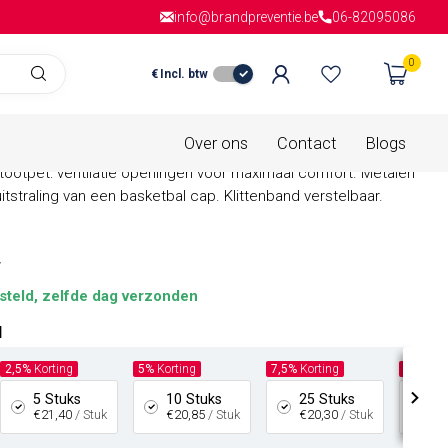
info@brandpreventie.be
Gratis verzending
vanaf € 150,- in
06-82095086
Nederla
0
€
Incl. btw
is van
0 beoordelingen
Stootpet korte klep geel
Over ons
Contact
Blogs
tootpet: ventilatie openingen voor maximaal comfort. Metalen
itstraling van een basketbal cap. Klittenband verstelbaar.
w
steld, zelfde dag verzonden
l
2,5%
Korting
5%
Korting
7,5%
Korting
10%
Kor
5 Stuks
10 Stuks
25 Stuks
50
€21,40
/ Stuk
€20,85
/ Stuk
€20,30
/ Stuk
€1