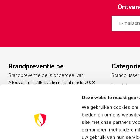
Ontvang
Brandpreventie.be
Categori
Brandpreventie.be is onderdeel van
Brandblusser
Allesveilig.nl. Allesveilig.nl is al sinds 2008
Blusdekens
een vertrouwd adres op het gebied van
Rookmelders
beveiligingsproducten.
Deze website maakt gebru
Vluchtladder
We gebruiken cookies om c
Ga naar AllesVeilig.nl
bieden en om ons websitev
Noodverlicht
site met onze partners vo
Veiligheidsp
combineren met andere inf
uw gebruik van hun servic