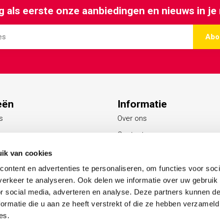
 als eerste onze aanbiedingen en nieuws in je
Abo
eën
Informatie
s
Over ons
Contact
Blogs
ik van cookies
s
ontent en advertenties te personaliseren, om functies voor soci
erkeer te analyseren. Ook delen we informatie over uw gebruik
ing
or social media, adverteren en analyse. Deze partners kunnen 
ictogrammen
ormatie die u aan ze heeft verstrekt of die ze hebben verzameld
es.