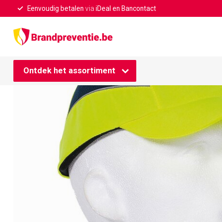
Eenvoudig betalen
via
iDeal en Bancontact
Home
/
Stootpet korte klep geel
Ontdek het assortiment