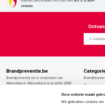
Klanten beoordelen ons met een
8,9
uit
6.500+
reviews
Ontvang
Brandpreventie.be
Categori
Brandpreventie.be is onderdeel van
Brandblusser
Allesveilig.nl. Allesveilig.nl is al sinds 2008
Blusdekens
een vertrouwd adres op het gebied van
Rookmelders
beveiligingsproducten.
Deze website maakt gebru
Vluchtladder
We gebruiken cookies om c
Ga naar AllesVeilig.nl