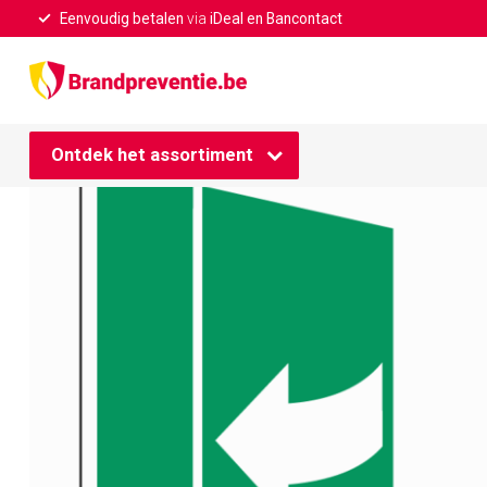
Eenvoudig betalen
via
iDeal en Bancontact
Home
/
Trek aan de rechterkant om de deur te openen picto
Ontdek het assortiment