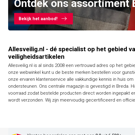
Ontdek ons assortiment 
Bekijk het aanbod!
Allesveilig.nl - dé specialist op het gebied 
veiligheidsartikelen
Allesveilig.nl is al sinds 2008 een vertrouwd adres op het gebi
onze webwinkel kunt u de beste merken bestellen voor gunstig
onze ervaren klantenservice alle vakkundige kennis in huis om
ondersteunen. Ons centrale magazijn is gevestigd in Breda. H
voorraad zodat bestelde producten direct worden ingepakt en
wordt verzonden. Wij zijn meervoudig gecertificeerd en officieel dealer van een groot aantal