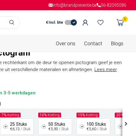
info@brandpreventie.be
Gratis verzending
vanaf € 150,- in
06-82095086
Nederla
0
€
Incl. btw
is van
0 beoordelingen
de rechterkant om de deur te
Over ons
Contact
Blogs
ctogram
e rechterkant om de deur te openen pictogram geef je een
ze uit verschillende materialen en afmetingen.
Lees meer
.
n 3-5 werkdagen
l
7%
Korting
10%
Korting
15%
Korting
20%
Kortin
25 Stuks
50 Stuks
100 Stuks
200 S
€6,13
/ Stuk
€5,93
/ Stuk
€5,60
/ Stuk
€5,27