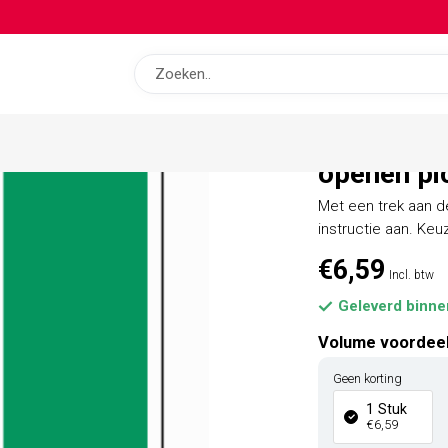
gram
op bas
Trek aan 
openen pi
Met een trek aan d
instructie aan. Keu
€6,59
Incl. btw
Geleverd binne
Volume voordee
Geen korting
1 Stuk
€6,59