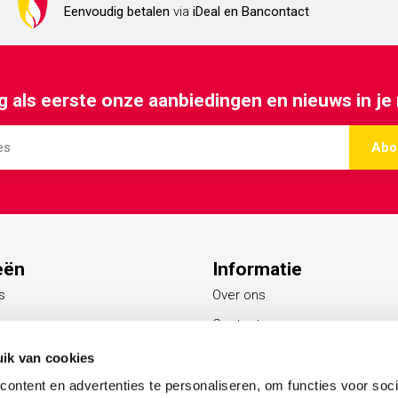
Eenvoudig betalen
via
iDeal en Bancontact
 als eerste onze aanbiedingen en nieuws in je
Abo
eën
Informatie
s
Over ons
Contact
Blogs
ik van cookies
s
ontent en advertenties te personaliseren, om functies voor soci