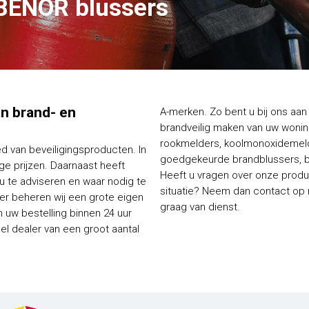
BENOR blussers
van brand- en
A-merken. Zo bent u bij ons aan 
brandveilig maken van uw woning
rookmelders, koolmonoxidemelde
ed van beveiligingsproducten. In
goedgekeurde brandblussers, bl
e prijzen. Daarnaast heeft
Heeft u vragen over onze produc
 u te adviseren en waar nodig te
situatie? Neem dan contact op me
ier beheren wij een grote eigen
graag van dienst.
 uw bestelling binnen 24 uur