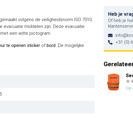
Heb je vra
 gemaakt volgens de veiligheidsnorm ISO 7010.
Of heb je hu
klantenservi
ar evacuatie middelen zijn. Deze evacuatie
met een witte pictogram.
info@br
+31 (0) 
eur te openen sticker
of
bord
. De mogelijke
Gerelatee
Sec
Op 
5