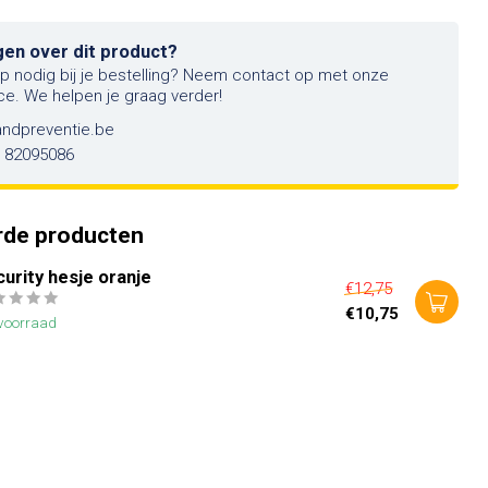
gen over dit product?
lp nodig bij je bestelling? Neem contact op met onze
ce. We helpen je graag verder!
andpreventie.be
6 82095086
rde producten
urity hesje oranje
€12,75
€10,75
voorraad