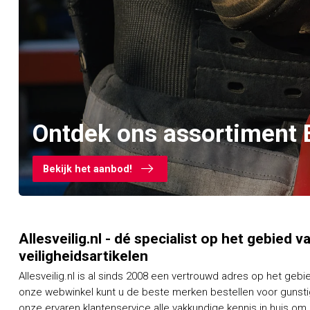
Ontdek ons assortiment 
Bekijk het aanbod!
Allesveilig.nl - dé specialist op het gebied 
veiligheidsartikelen
Allesveilig.nl is al sinds 2008 een vertrouwd adres op het gebi
onze webwinkel kunt u de beste merken bestellen voor gunstig
onze ervaren klantenservice alle vakkundige kennis in huis om