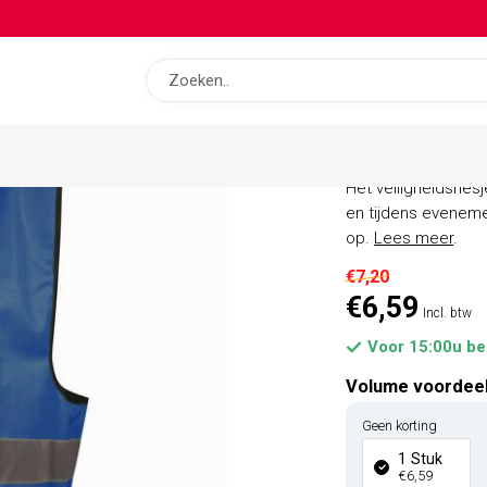
op bas
Veilighei
Het veiligheidshesj
en tijdens eveneme
op.
Lees meer
.
€7,20
€6,59
Incl. btw
Voor 15:00u be
Volume voordee
Geen korting
1 Stuk
€6,59