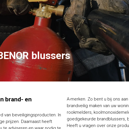
BENOR blussers
van brand- en
A-merken. Zo bent u bij ons aan 
brandveilig maken van uw woning
rookmelders, koolmonoxidemelde
ed van beveiligingsproducten. In
goedgekeurde brandblussers, bl
e prijzen. Daarnaast heeft
Heeft u vragen over onze produc
 u te adviseren en waar nodig te