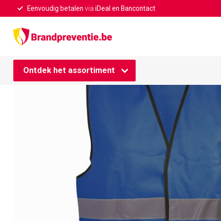
Eenvoudig betalen
via
iDeal en Bancontact
Home
/
Veiligheidshesje blauw
Ontdek het assortiment