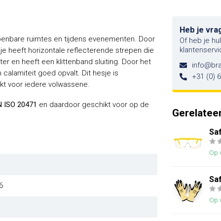
Heb je vra
 openbare ruimtes en tijdens evenementen. Door
Of heb je hu
klantenservi
sje heeft horizontale reflecterende strepen die
er en heeft een klittenband sluiting. Door het
info@br
 calamiteit goed opvalt. Dit hesje is
+31 (0) 
kt voor iedere volwassene.
N ISO 20471
en daardoor geschikt voor op de
Gerelatee
Saf
Op 
Sa
6
Op 