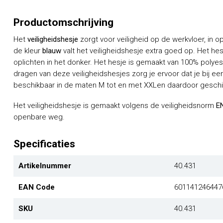
Productomschrijving
Het
veiligheidshesje
zorgt voor veiligheid op de werkvloer, in
de kleur
blauw
valt het veiligheidshesje extra goed op. Het he
oplichten in het donker. Het hesje is gemaakt van 100% polyest
dragen van deze veiligheidshesjes zorg je ervoor dat je bij een
beschikbaar in de maten M tot en met XXLen daardoor geschi
Het veiligheidshesje is gemaakt volgens de veiligheidsnorm
E
openbare weg.
Specificaties
Artikelnummer
40.431
EAN Code
601141246447
SKU
40.431