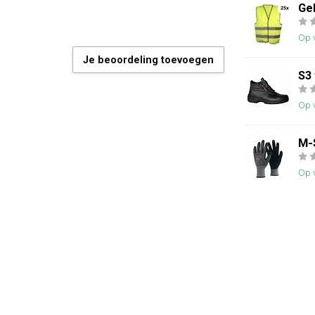
Ge
Op 
Je beoordeling toevoegen
S3
Op 
M-
Op 