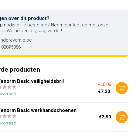
gen over dit product?
lp nodig bij je bestelling? Neem contact op met onze
ce. We helpen je graag verder!
andpreventie.be
6 82095086
rde producten
enorm Basic veiligheidsbril
€10,00
€7,20
voorraad
fenorm Basic werkhandschoenen
€2,50
voorraad