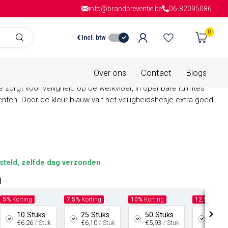
info@brandpreventie.be
Gratis verzending
vanaf € 150,- in
06-82095086
Nederla
0
€
Incl. btw
is van
0 beoordelingen
dshesje blauw
Over ons
Contact
Blogs
e zorgt voor veiligheid op de werkvloer, in openbare ruimtes
nten. Door de kleur blauw valt het veiligheidshesje extra goed
steld, zelfde dag verzonden
l
5%
Korting
7,5%
Korting
10%
Korting
12,5%
Korti
10 Stuks
25 Stuks
50 Stuks
100 S
€6,26
/ Stuk
€6,10
/ Stuk
€5,93
/ Stuk
€5,77