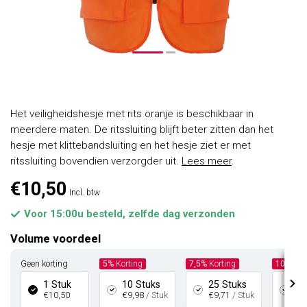
Het veiligheidshesje met rits oranje is beschikbaar in
meerdere maten. De ritssluiting blijft beter zitten dan het
hesje met klittebandsluiting en het hesje ziet er met
ritssluiting bovendien verzorgder uit.
Lees meer
.
€10,50
Incl. btw
Voor 15:00u besteld, zelfde dag verzonden
Volume voordeel
Geen korting
5%
Korting
7,5%
Korting
10%
Kor
1 Stuk
10 Stuks
25 Stuks
50
€10,50
€9,98
/ Stuk
€9,71
/ Stuk
€9