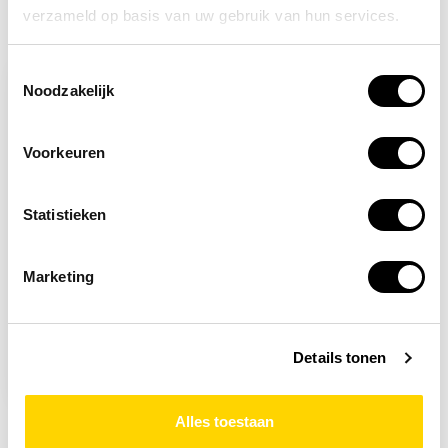
verzameld op basis van uw gebruik van hun services.
Recent bekeken
Toestemmingsselectie
Noodzakelijk
Voorkeuren
Statistieken
Marketing
Op voorraad
Veiligheidshesje met
rits oranje
Details tonen
10,50
Alles toestaan