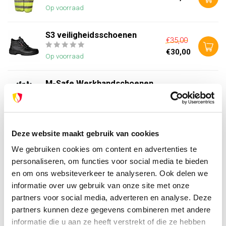
Op voorraad
S3 veiligheidsschoenen
€35,00
€30,00
Op voorraad
M-Safe Werkhandschoenen
€4,95
Op voorraad
Deze website maakt gebruik van cookies
Heb je vragen over dit product?
We gebruiken cookies om content en advertenties te
Of heb je hulp nodig bij je bestelling? Neem contact op
personaliseren, om functies voor social media te bieden
met onze klantenservice. We helpen je graag verder!
en om ons websiteverkeer te analyseren. Ook delen we
info@brandpreventie.be
informatie over uw gebruik van onze site met onze
+31 (0) 6 82095086
partners voor social media, adverteren en analyse. Deze
partners kunnen deze gegevens combineren met andere
informatie die u aan ze heeft verstrekt of die ze hebben