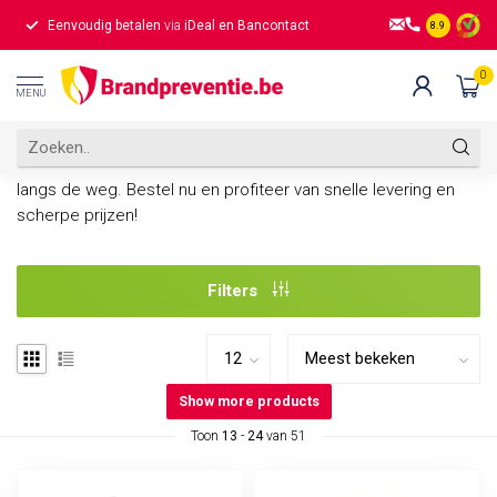
Eenvoudig betalen
via
iDeal en Bancontact
Gratis verz
8.9
Home
/
Veiligheidshesjes
/
RWS hesjes
0
RWS hesjes bij Brandpreventie.be
MENU
Ontdek ons uitgebreide assortiment RWS hesjes. Zorg voor
maximale zichtbaarheid en veiligheid tijdens werkzaamheden
langs de weg. Bestel nu en profiteer van snelle levering en
scherpe prijzen!
Filters
Show more products
Toon
13
-
24
van 51