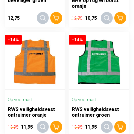
beveiliger groen
BHV op rug en borst
oranje
12,75
10,75
12,75
-14%
-14%
Op voorraad
Op voorraad
RWS veiligheidsvest
RWS veiligheidsvest
ontruimer oranje
ontruimer groen
11,95
11,95
13,95
13,95