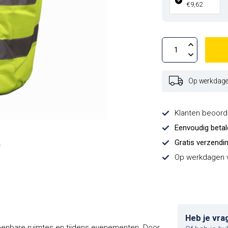
€9,62
Op werkdagen
Klanten beoor
Eenvoudig beta
Gratis verzendi
Op werkdagen v
Heb je vra
 openbare ruimtes en tijdens evenementen. Door