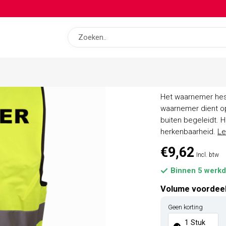
op bas
Waarnemer
Het waarnemer hesj
waarnemer dient op
buiten begeleidt. 
herkenbaarheid.
Le
€9,62
Incl. btw
Binnen 5 werkd
Volume voordee
Geen korting
1 Stuk