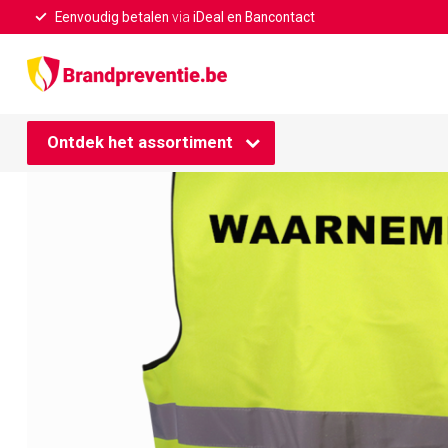
Eenvoudig betalen
via
iDeal en Bancontact
Home
/
Waarnemer hesje geel
Ontdek het assortiment