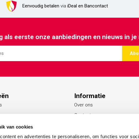
Eenvoudig betalen
via
iDeal en Bancontact
 als eerste onze aanbiedingen en nieuws in je
Abo
eën
Informatie
s
Over ons
Contact
Blogs
ik van cookies
s
ontent en advertenties te personaliseren, om functies voor soci