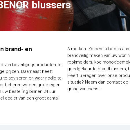
BENOR blussers
van brand- en
A-merken. Zo bent u bij ons aan 
brandveilig maken van uw woning
rookmelders, koolmonoxidemelde
ed van beveiligingsproducten. In
goedgekeurde brandblussers, bl
e prijzen. Daarnaast heeft
Heeft u vragen over onze produc
 u te adviseren en waar nodig te
situatie? Neem dan contact op me
ier beheren wij een grote eigen
graag van dienst.
 uw bestelling binnen 24 uur