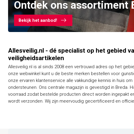
Ontdek ons assortiment 
Bekijk het aanbod!
Allesveilig.nl - dé specialist op het gebied 
veiligheidsartikelen
Allesveilig.nl is al sinds 2008 een vertrouwd adres op het gebi
onze webwinkel kunt u de beste merken bestellen voor gunstig
onze ervaren klantenservice alle vakkundige kennis in huis om
ondersteunen. Ons centrale magazijn is gevestigd in Breda. H
voorraad zodat bestelde producten direct worden ingepakt en
wordt verzonden. Wij zijn meervoudig gecertificeerd en officieel dealer van een groot aantal