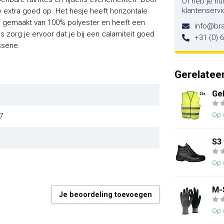
Of heb je hu
klantenservi
e extra goed op. Het hesje heeft horizontale
 is gemaakt van 100% polyester en heeft een
info@br
s zorg je ervoor dat je bij een calamiteit goed
+31 (0) 
ssene.
Gerelatee
Ge
Op 
7
S3
Op 
M-
Je beoordeling toevoegen
Op 