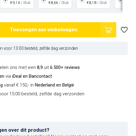
€9,14
/ Stuk
€8,66
/ Stuk
€8,18
/ Stuk
€7,70
Toevoegen aan winkelwagen
 voor 13:00 besteld, zelfde dag verzonden
delen ons met een
8,9
uit
6.500+ reviews
len
via
iDeal en Bancontact
ng
vanaf € 150,- in
Nederland en België
oor 15:00 besteld, zelfde dag verzonden
gen over dit product?