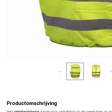
Productomschrijving
Het
veiligheidshesje
zorgt voor veiligheid op de werkvloer, in