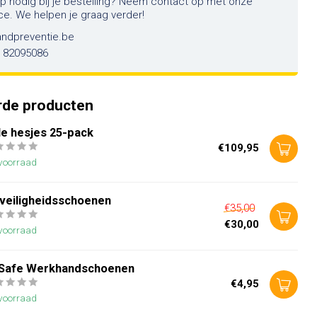
lp nodig bij je bestelling? Neem contact op met onze
ce. We helpen je graag verder!
andpreventie.be
6 82095086
rde producten
le hesjes 25-pack
€109,95
voorraad
 veiligheidsschoenen
€35,00
€30,00
voorraad
Safe Werkhandschoenen
€4,95
voorraad