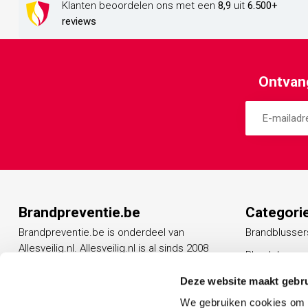
Klanten beoordelen ons met een
8,9
uit
6.500+
reviews
Ontvang
Brandpreventie.be
Categori
Brandpreventie.be is onderdeel van
Brandblusser
Allesveilig.nl. Allesveilig.nl is al sinds 2008
Blusdekens
een vertrouwd adres op het gebied van
Rookmelders
beveiligingsproducten.
Deze website maakt gebru
Vluchtladder
We gebruiken cookies om c