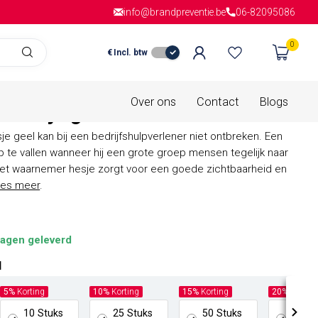
info@brandpreventie.be
Gratis verzending
vanaf € 150,- in
06-82095086
Nederla
0
€
Incl. btw
is van
0 beoordelingen
Over ons
Contact
Blogs
 hesje geel
e geel kan bij een bedrijfshulpverlener niet ontbreken. Een
 te vallen wanneer hij een grote groep mensen tegelijk naar
Het waarnemer hesje zorgt voor een goede zichtbaarheid en
es meer
.
agen geleverd
l
5%
Korting
10%
Korting
15%
Korting
20%
Kortin
10 Stuks
25 Stuks
50 Stuks
100 S