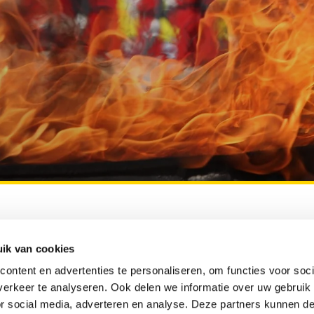
ik van cookies
Eenvoudig betalen
via
iDeal en Bancontact
ontent en advertenties te personaliseren, om functies voor soci
erkeer te analyseren. Ook delen we informatie over uw gebruik
or social media, adverteren en analyse. Deze partners kunnen 