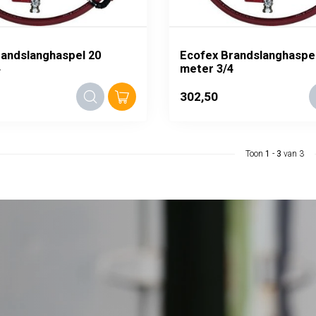
randslanghaspel 20
Ecofex Brandslanghaspel
4
meter 3/4
302,50
Toon
1
-
3
van 3