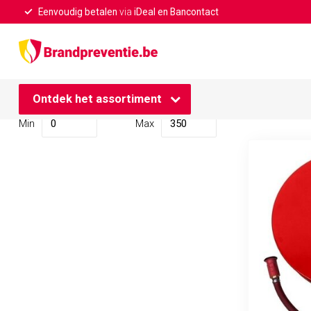
Eenvoudig betalen
via
iDeal en Bancontact
Home
/
Merken
/
Ecofex
Ecofex
Prijs
Ontdek het assortiment
3
Pr
Min
Max