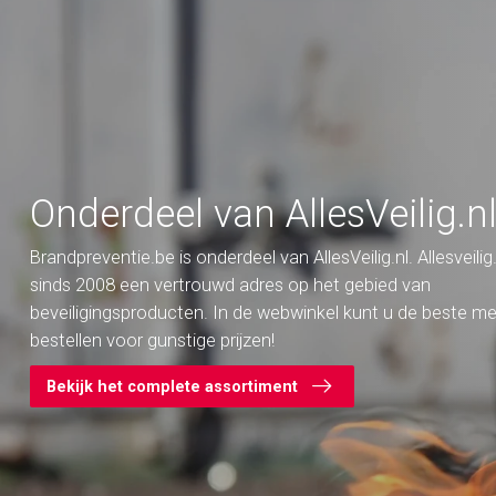
Onderdeel van AllesVeilig.nl
Brandpreventie.be is onderdeel van AllesVeilig.nl. Allesveilig.n
sinds 2008 een vertrouwd adres op het gebied van
beveiligingsproducten. In de webwinkel kunt u de beste m
bestellen voor gunstige prijzen!
Bekijk het complete assortiment