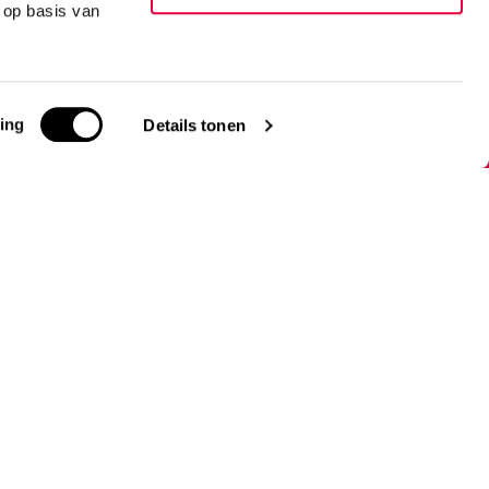
 op basis van
 mailbox
nneer
ing
Details tonen
Mijn account
Account informatie
Mijn bestellingen
Mijn verlanglijst
Vergelijk
Alle producten