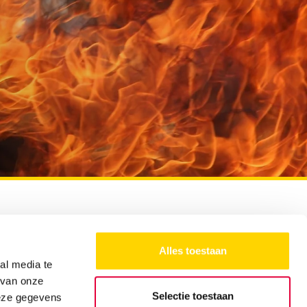
Alles toestaan
Gratis verzending
vanaf € 150,- in
Nederland en België
al media te
 van onze
Selectie toestaan
deze gegevens