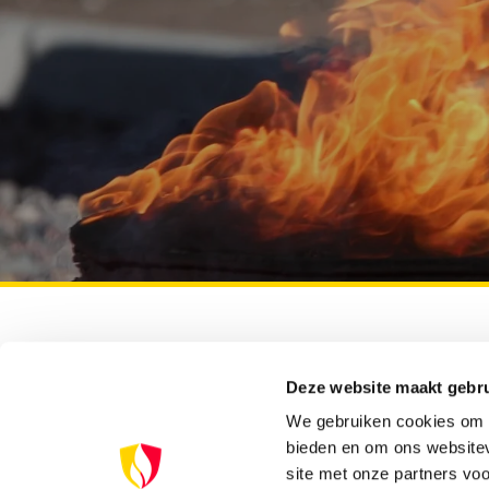
Deze website maakt gebru
Klanten beoordelen ons met een
8,9
uit
6.500+
We gebruiken cookies om c
reviews
bieden en om ons websitev
site met onze partners vo