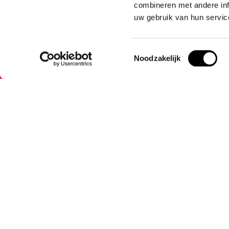
combineren met andere inf
Ontvang
uw gebruik van hun servic
Toestemmingsselectie
Noodzakelijk
Brandpreventie.be
Categori
Brandpreventie.be is onderdeel van
Brandblusser
Allesveilig.nl. Allesveilig.nl is al sinds 2008
Blusdekens
een vertrouwd adres op het gebied van
Rookmelders
beveiligingsproducten.
Vluchtladder
Ga naar AllesVeilig.nl
Noodverlicht
Veiligheidsp