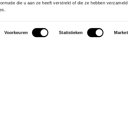
ormatie die u aan ze heeft verstrekt of die ze hebben verzameld
 als eerste onze aanbiedingen en nieuws in je
es.
Abo
Voorkeuren
Statistieken
Market
eën
Informatie
s
Over ons
Contact
Blogs
s
ing
ictogrammen