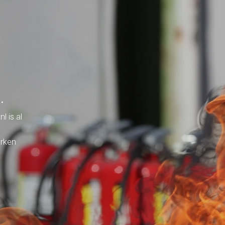
.
l is al
erken