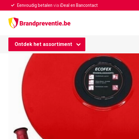
Eenvoudig betalen
via
iDeal en Bancontact
Home
/
Brandslanghaspel 20 meter 3/4
Ontdek het assortiment