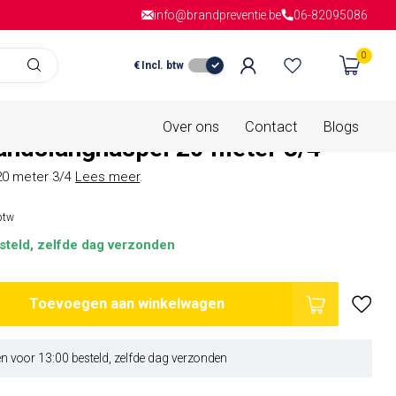
info@brandpreventie.be
Gratis verzending
vanaf € 150,- in
06-82095086
Nederla
0
€
Incl. btw
is van
0 beoordelingen
Over ons
Contact
Blogs
andslanghaspel 20 meter 3/4
20 meter 3/4
Lees meer
.
 btw
steld, zelfde dag verzonden
Toevoegen aan winkelwagen
 voor 13:00 besteld, zelfde dag verzonden