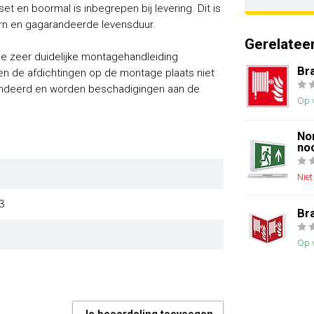
 en boormal is inbegrepen bij levering. Dit is
rn en gagarandeerde levensduur.
Gerelatee
de zeer duidelijke montagehandleiding
Br
n de afdichtingen op de montage plaats niet
randeerd en worden beschadigingen aan de
Op 
No
no
Nie
3
Br
Op 
Je beoordeling toevoegen