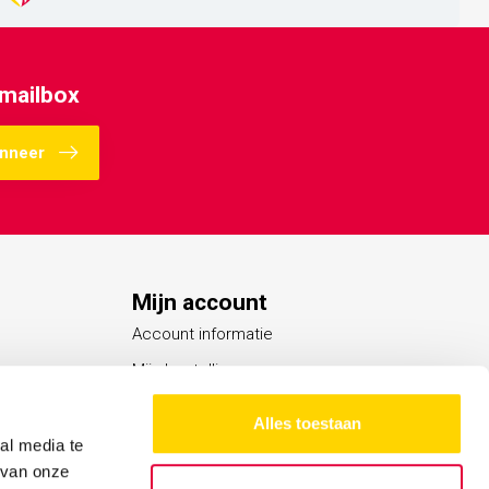
 mailbox
nneer
Mijn account
Account informatie
Mijn bestellingen
Mijn verlanglijst
Alles toestaan
Vergelijk
al media te
 van onze
Alle producten