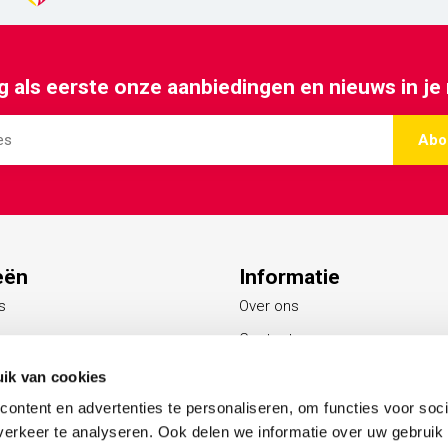
 als eerste onze aanbiedingen en nieuws in je
Abo
eën
Informatie
s
Over ons
Contact
Blogs
ik van cookies
s
ontent en advertenties te personaliseren, om functies voor soci
erkeer te analyseren. Ook delen we informatie over uw gebruik
ing