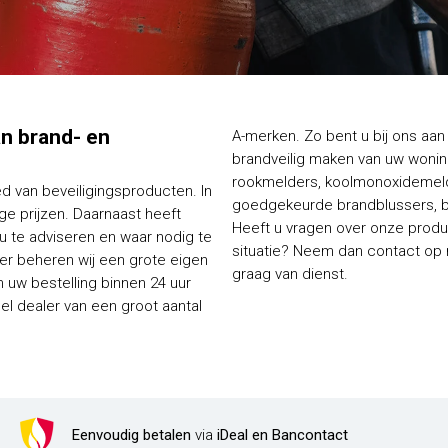
van brand- en
A-merken. Zo bent u bij ons aan 
brandveilig maken van uw woning
rookmelders, koolmonoxidemelde
ed van beveiligingsproducten. In
goedgekeurde brandblussers, bl
e prijzen. Daarnaast heeft
Heeft u vragen over onze produc
 u te adviseren en waar nodig te
situatie? Neem dan contact op me
ier beheren wij een grote eigen
graag van dienst.
 uw bestelling binnen 24 uur
Eenvoudig betalen
via
iDeal en Bancontact