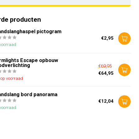
rde producten
andslanghaspel pictogram
€2,95
voorraad
rmlights Escape opbouw
odverlichting
€69,95
€64,95
t op voorraad
andslang bord panorama
€12,04
voorraad