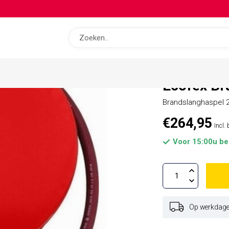
op bas
Ecofex Br
Brandslanghaspel 
€264,95
Incl.
Voor 15:00u be
Op werkdagen