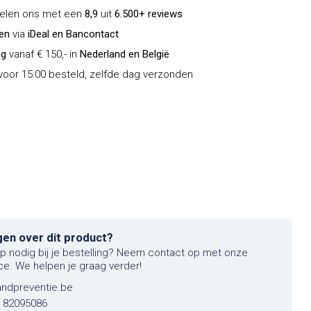
delen ons met een
8,9
uit
6.500+ reviews
len
via
iDeal en Bancontact
ng
vanaf € 150,- in
Nederland en België
oor 15:00 besteld, zelfde dag verzonden
gen over dit product?
lp nodig bij je bestelling? Neem contact op met onze
ce. We helpen je graag verder!
andpreventie.be
6 82095086