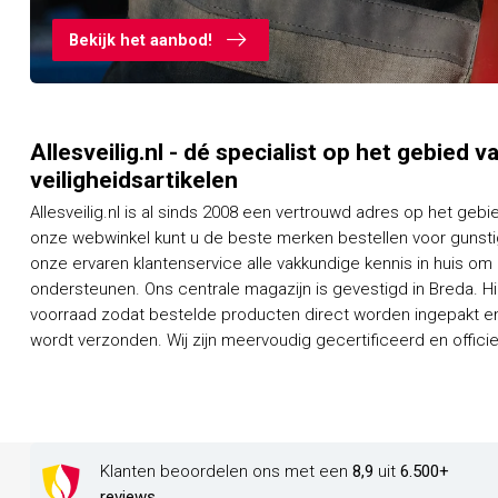
Bekijk het aanbod!
Allesveilig.nl - dé specialist op het gebied 
veiligheidsartikelen
Allesveilig.nl is al sinds 2008 een vertrouwd adres op het gebi
onze webwinkel kunt u de beste merken bestellen voor gunstig
onze ervaren klantenservice alle vakkundige kennis in huis om
ondersteunen. Ons centrale magazijn is gevestigd in Breda. H
voorraad zodat bestelde producten direct worden ingepakt en
wordt verzonden. Wij zijn meervoudig gecertificeerd en officieel dealer van een groot aantal
Klanten beoordelen ons met een
8,9
uit
6.500+
reviews