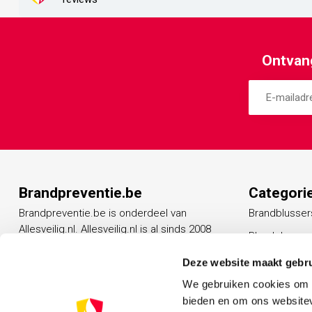
Ontvang
Brandpreventie.be
Categori
Brandpreventie.be is onderdeel van
Brandblusser
Allesveilig.nl. Allesveilig.nl is al sinds 2008
Blusdekens
een vertrouwd adres op het gebied van
Rookmelders
beveiligingsproducten.
Deze website maakt gebru
Vluchtladder
We gebruiken cookies om c
Ga naar AllesVeilig.nl
bieden en om ons websitev
Noodverlicht