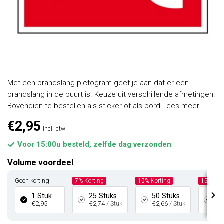
Met een brandslang pictogram geef je aan dat er een
brandslang in de buurt is. Keuze uit verschillende afmetingen.
Bovendien te bestellen als sticker of als bord
Lees meer
.
€2,95
Incl. btw
Voor 15:00u besteld, zelfde dag verzonden
Volume voordeel
Geen korting
7%
Korting
10%
Korting
15%
Kor
1 Stuk
25 Stuks
50 Stuks
10
€2,95
€2,74
/ Stuk
€2,66
/ Stuk
€2