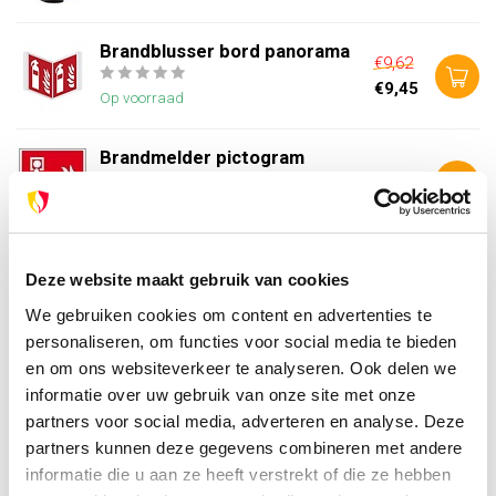
Brandblusser bord panorama
€9,62
€9,45
Op voorraad
Brandmelder pictogram
€2,95
Op voorraad
Deze website maakt gebruik van cookies
Heb je vragen over dit product?
We gebruiken cookies om content en advertenties te
Of heb je hulp nodig bij je bestelling? Neem contact op
personaliseren, om functies voor social media te bieden
met onze klantenservice. We helpen je graag verder!
en om ons websiteverkeer te analyseren. Ook delen we
info@brandpreventie.be
informatie over uw gebruik van onze site met onze
+31 (0) 6 82095086
partners voor social media, adverteren en analyse. Deze
partners kunnen deze gegevens combineren met andere
informatie die u aan ze heeft verstrekt of die ze hebben