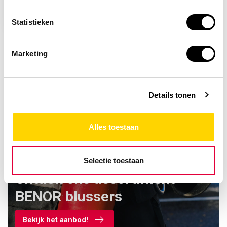
11,95
Statistieken
Marketing
Details tonen
Alles toestaan
Selectie toestaan
Ontdek ons assortiment
BENOR blussers
Bekijk het aanbod!