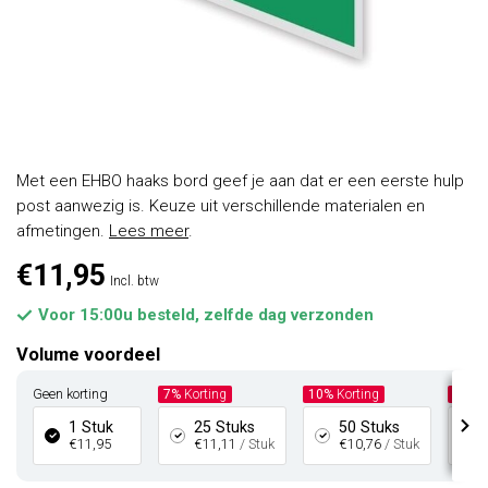
Met een EHBO haaks bord geef je aan dat er een eerste hulp
post aanwezig is. Keuze uit verschillende materialen en
afmetingen.
Lees meer
.
€11,95
Incl. btw
Voor 15:00u besteld, zelfde dag verzonden
Volume voordeel
Geen korting
7%
Korting
10%
Korting
15%
K
1 Stuk
25 Stuks
50 Stuks
€11,95
€11,11
/ Stuk
€10,76
/ Stuk