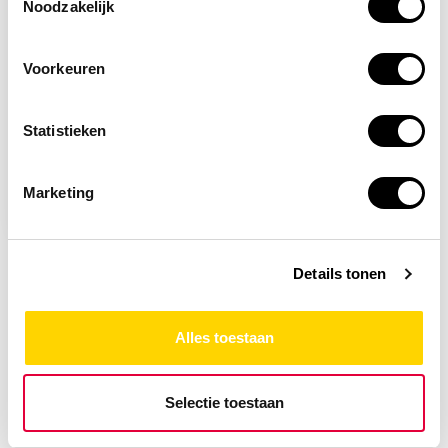
Noodzakelijk
Voorkeuren
Op voorraad
Statistieken
Vuur, open vlam en
roken verboden
pictogram
Marketing
4,78
Details tonen
Alles toestaan
Selectie toestaan