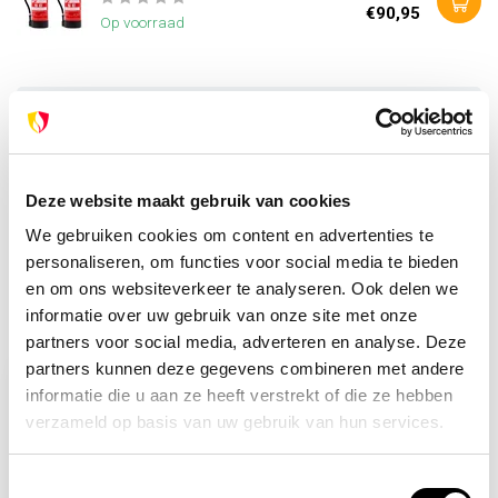
€90,95
Op voorraad
Heb je vragen over dit product?
Of heb je hulp nodig bij je bestelling? Neem contact op
met onze klantenservice. We helpen je graag verder!
info@brandpreventie.be
Deze website maakt gebruik van cookies
+31 (0) 6 82095086
We gebruiken cookies om content en advertenties te
personaliseren, om functies voor social media te bieden
en om ons websiteverkeer te analyseren. Ook delen we
informatie over uw gebruik van onze site met onze
Recent bekeken
partners voor social media, adverteren en analyse. Deze
partners kunnen deze gegevens combineren met andere
informatie die u aan ze heeft verstrekt of die ze hebben
verzameld op basis van uw gebruik van hun services.
Toestemmingsselectie