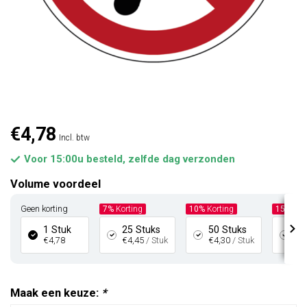
€4,78
Incl. btw
Voor 15:00u besteld, zelfde dag verzonden
Volume voordeel
Geen korting
7%
Korting
10%
Korting
15%
Kor
1 Stuk
25 Stuks
50 Stuks
10
€4,78
€4,45
/ Stuk
€4,30
/ Stuk
€4
Maak een keuze:
*