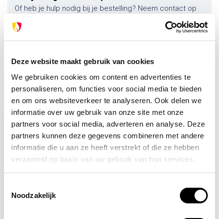
Of heb je hulp nodig bij je bestelling? Neem contact op
met onze klantenservice. We helpen je graag verder!
info@brandpreventie.be
+31 (0) 6 82095086
Deze website maakt gebruik van cookies
We gebruiken cookies om content en advertenties te
Recent bekeken
personaliseren, om functies voor social media te bieden
en om ons websiteverkeer te analyseren. Ook delen we
informatie over uw gebruik van onze site met onze
partners voor social media, adverteren en analyse. Deze
partners kunnen deze gegevens combineren met andere
informatie die u aan ze heeft verstrekt of die ze hebben
verzameld op basis van uw gebruik van hun services.
Toestemmingsselectie
Noodzakelijk
Backorder