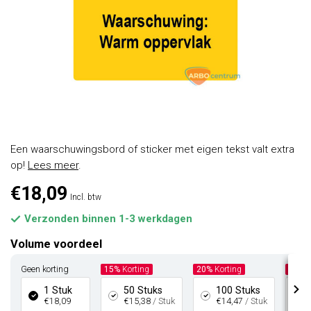
Een waarschuwingsbord of sticker met eigen tekst valt extra
op!
Lees meer
.
€18,09
Incl. btw
Verzonden binnen 1-3 werkdagen
Volume voordeel
Geen korting
15%
Korting
20%
Korting
35%
K
1 Stuk
50 Stuks
100 Stuks
€18,09
€15,38
/ Stuk
€14,47
/ Stuk