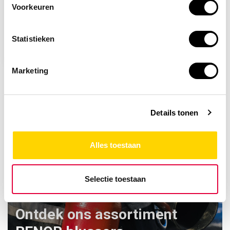
Voorkeuren
Waarschuwingsbord /
sticker warm
oppervlak met tekst
Statistieken
18,09
Marketing
Details tonen
Alles toestaan
Selectie toestaan
Ontdek ons assortiment