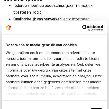
Iedereen hoort de boodschap:
geen individuele
toestellen nodig.
Onafhankelijk van netwerken:
altijd inzetbaar.
Eenvoudig gebruik:
één knop, onmiddellijke werking.
Robuust:
bestand tegen regen en intensief gebruik.
Ideaal bij paniek:
duidelijke, luide stem geeft rust.
Deze website maakt gebruik van cookies
Praktische tips voor gebruik van een
We gebruiken cookies om content en advertenties te
spreekbuis
personaliseren, om functies voor social media te bieden
Bewaar de spreekbuis op een vaste, toegankelijke
en om ons websiteverkeer te analyseren. Ook delen we
plaats.
informatie over uw gebruik van onze site met onze
partners voor social media, adverteren en analyse. Deze
Controleer regelmatig de batterij of accu.
partners kunnen deze gegevens combineren met andere
Oefen evacuaties met gebruik van de spreekbuis.
informatie die u aan ze heeft verstrekt of die ze hebben
Spreek rustig, duidelijk en in korte zinnen.
verzameld op basis van uw gebruik van hun services.
Combineer met portofoons voor interne
coördinatie.
Toestemmingsselectie