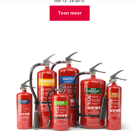
Toon
13
-
24
van 67
Toon meer