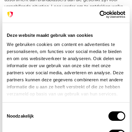
verschillende situaties. Lees verder om te ontdekken welke
brandblusser het beste past bij uw situatie.
Brandblussers voor verschillende
brandklassen
Deze website maakt gebruik van cookies
Er zijn vijf belangrijke brandklassen, namelijk A, B, C, D en F.
We gebruiken cookies om content en advertenties te
Elke brandklasse vereist een specifiek type brandblusser om
personaliseren, om functies voor social media te bieden
het vuur effectief te bestrijden. Wat werkt voor een vaste
en om ons websiteverkeer te analyseren. Ook delen we
stoffen brand, zoals hout en papier, is mogelijk niet geschikt
informatie over uw gebruik van onze site met onze
voor brandbare vloeistoffen zoals olie en benzine. Daarom is
partners voor social media, adverteren en analyse. Deze
het essentieel dat u begrijpt welke brandklassen van
partners kunnen deze gegevens combineren met andere
toepassing zijn op uw specifieke situatie.
informatie die u aan ze heeft verstrekt of die ze hebben
Brandklasse A: branden met vaste stoffen.
verzameld op basis van uw gebruik van hun services.
Brandklasse B: branden met vloeistoffen.
Brandklasse C: branden met gassen.
Toestemmingsselectie
Brandklasse D: branden met metalen.
Noodzakelijk
Brandklasse F: branden met vetten en oliën.
Om het voor u makkelijker te maken, staat hieronder een