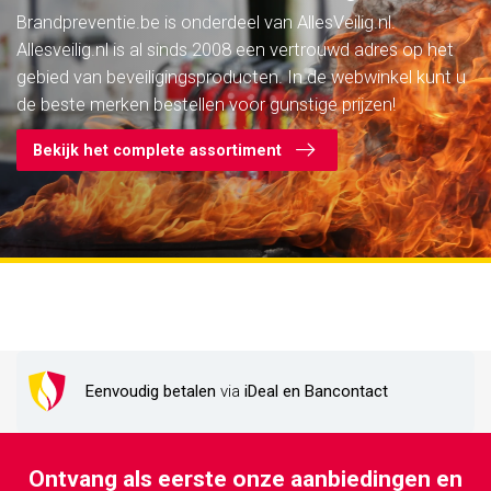
Brandpreventie.be is onderdeel van AllesVeilig.nl.
Allesveilig.nl is al sinds 2008 een vertrouwd adres op het
gebied van beveiligingsproducten. In de webwinkel kunt u
de beste merken bestellen voor gunstige prijzen!
Bekijk het complete assortiment
Eenvoudig betalen
via
iDeal en Bancontact
Ontvang als eerste onze aanbiedingen en