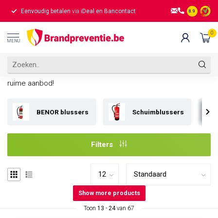
Eenvoudig betalen
via
iDeal en Bancontact
Gratis verz
8.9
Home
/
Brandblussers
0
Brandblussers
MENU
Bij Brandpreventie.be vind je een uitgebreid en hoogwaardig
assortiment brandblussers voor elk type brand. Ontdek ons
ruime aanbod!
BENOR blussers
Schuimblussers
Filters
Show more products
Toon
13
-
24
van 67